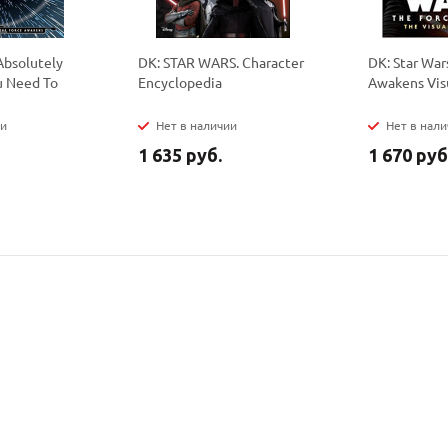
Absolutely
DK: STAR WARS. Character
DK: Star War
u Need To
Encyclopedia
Awakens Visu
ии
Нет в наличии
Нет в нал
1 635 руб.
1 670 руб