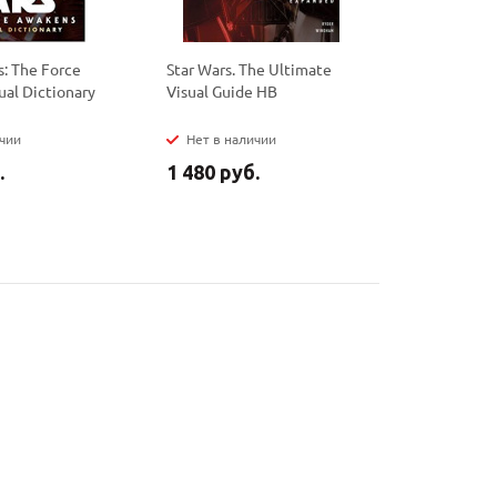
s: The Force
Star Wars. The Ultimate
Ultimate S
al Dictionary
Visual Guide HB
Wars Rebel
Empire
ичии
Нет в наличии
Нет в на
.
1 480 руб.
565 руб