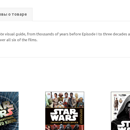
вы о товаре
mate visual guide, from thousands of years before Episode I to three decades a
 all six of the films.
Ваш E-mail:
Ваш E-mail:
политикой
политикой
конфидициальности
конфидициальности