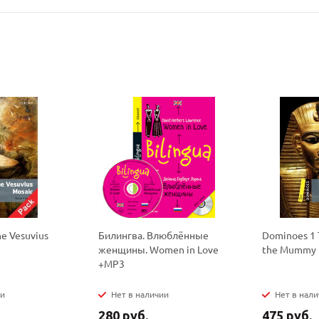
Ваш E-mail:
Ваш E-mail:
политикой
политикой
конфидициальности
конфидициальности
e Vesuvius
Билингва. Влюблённые
Dominoes 1 
женщины. Women in Love
the Mummy 
+MP3
ии
Нет в наличии
Нет в нал
280 руб.
475 руб.