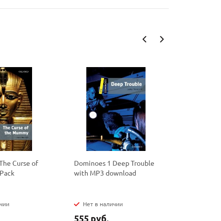
The Curse of
Dominoes 1 Deep Trouble
Dominoes 
Pack
with MP3 download
ичии
Нет в наличии
Нет в на
555 руб.
1 025 ру