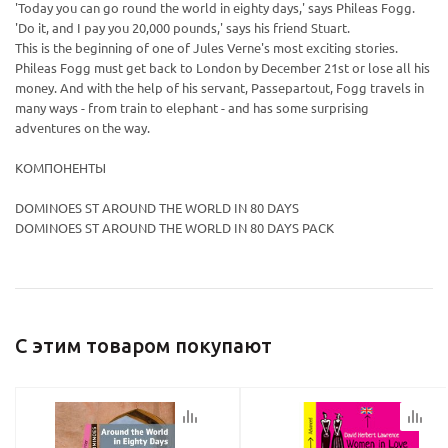
'Today you can go round the world in eighty days,' says Phileas Fogg.
'Do it, and I pay you 20,000 pounds,' says his friend Stuart.
This is the beginning of one of Jules Verne's most exciting stories.
Ваш E-mail:
Ваш E-mail:
Phileas Fogg must get back to London by December 21st or lose all his
money. And with the help of his servant, Passepartout, Fogg travels in
many ways - from train to elephant - and has some surprising
adventures on the way.
КОМПОНЕНТЫ
политикой
политикой
DOMINOES ST AROUND THE WORLD IN 80 DAYS
конфидициальности
конфидициальности
DOMINOES ST AROUND THE WORLD IN 80 DAYS PACK
С этим товаром покупают