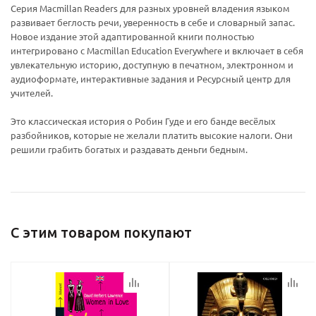
Серия Macmillan Readers для разных уровней владения языком
развивает беглость речи, уверенность в себе и словарный запас.
Новое издание этой адаптированной книги полностью
интегрировано с Macmillan Education Everywhere и включает в себя
увлекательную историю, доступную в печатном, электронном и
Ваш E-mail:
Ваш E-mail:
аудиоформате, интерактивные задания и Ресурсный центр для
учителей.
Это классическая история о Робин Гуде и его банде весёлых
разбойников, которые не желали платить высокие налоги. Они
решили грабить богатых и раздавать деньги бедным.
политикой
политикой
конфидициальности
конфидициальности
С этим товаром покупают