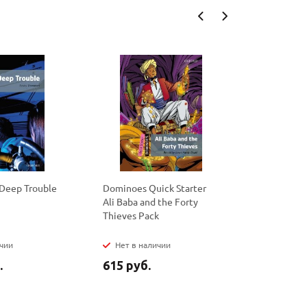
Deep Trouble
Dominoes Quick Starter
Dominoes 
Ali Baba and the Forty
The First 
Thieves Pack
ичии
Нет в наличии
Нет в на
.
615 руб.
940 руб