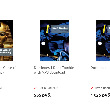
политикой
политикой
конфидициальности
конфидициальности
e Curse of
Dominoes 1 Deep Trouble
Dominoes 1 
ack
with MP3 download
ии
Нет в наличии
Нет в нал
555 руб.
1 025 руб