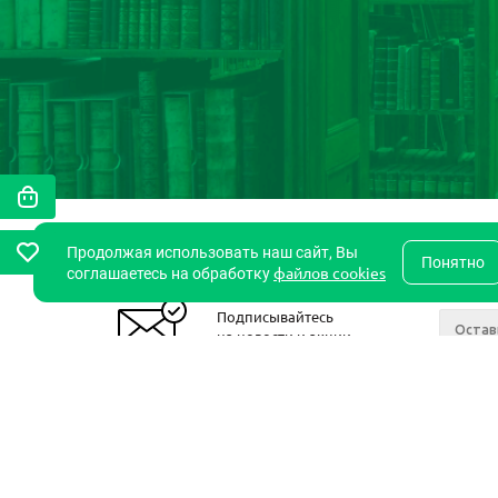
Продолжая использовать наш сайт, Вы
Понятно
файлов cookies
соглашаетесь на обработку
Подписывайтесь
на новости и акции
2011- 2026 © StudentsBook.Net
Компан
О комп