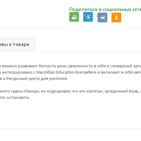
Поделиться в социальных сет
вы о товаре
 языком развивает беглость речи, уверенность в себе и словарный запа
интегрировано с Macmillan Education Everywhere и включает в себя ув
 и Ресурсный центр для учителей.
ого судна «Пекод», не подозревая, что его капитан, загадочный Ахав,
его остановить.
Ваш E-mail:
Ваш E-mail: