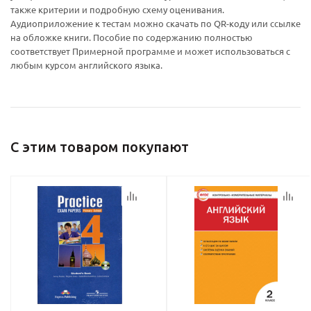
также критерии и подробную схему оценивания.
Ваш E-mail:
Ваш E-mail:
Аудиоприложение к тестам можно скачать по QR-коду или ссылке
на обложке книги. Пособие по содержанию полностью
соответствует Примерной программе и может использоваться с
любым курсом английского языка.
политикой
политикой
конфидициальности
конфидициальности
С этим товаром покупают