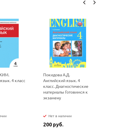
 КИМ.
Покидова А.Д.
Тихонова 
язык. 4 класс
Английский язык. 4
язык. 4 кл
класс. Диагностические
аттестация
материалы Готовимся к
тренирово
экзамену
устная ре
ичии
Нет в наличии
Нет в на
200 руб.
230 руб