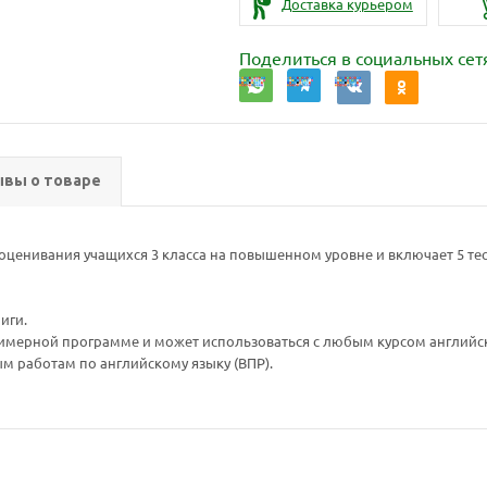
Доставка курьером
Поделиться в социальных сет
вы о товаре
оценивания учащихся 3 класса на повышенном уровне и включает 5 тес
иги.
имерной программе и может использоваться с любым курсом английск
 работам по английскому языку (ВПР).
Ваш E-mail:
Ваш E-mail: