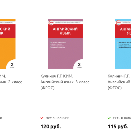
политикой
политикой
конфидициальности
конфидициальности
КИМ.
Кулинич Г.Г. КИМ.
Кулинич Г.Г.
ык. 2 класс
Английский язык. 3 класс
Английский 
(ФГОС)
(ФГОС)
ии
Нет в наличии
Есть в нал
120 руб.
115 руб.