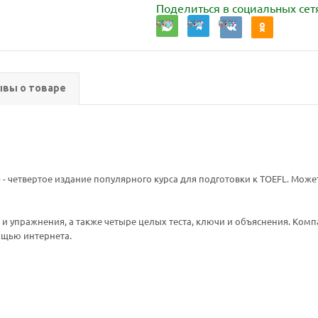
Поделиться в социальных сет
вы о товаре
tion) - четвертое издание популярного курса для подготовки к TOEFL. Мо
и упражнения, а также четыре целых теста, ключи и объяснения. Компа
ощью интернета.
Ваш E-mail:
Ваш E-mail: