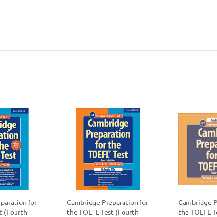
политикой
политикой
конфидициальности
конфидициальности
paration for
Cambridge Preparation for
Cambridge P
t (Fourth
the TOEFL Test (Fourth
the TOEFL T