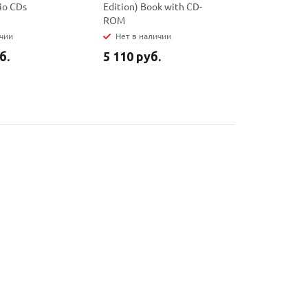
io CDs
Edition) Book with CD-
Edition) 
ROM
ичии
Нет в наличии
Нет в на
б.
5 110 руб.
6 780 ру