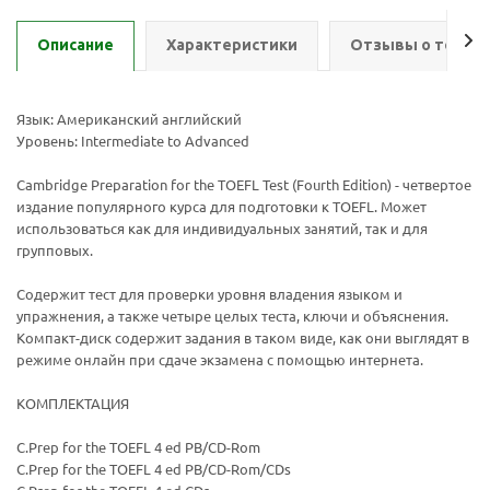
Описание
Характеристики
Отзывы о товар
Язык: Американский английский
Уровень: Intermediate to Advanced
Cambridge Preparation for the TOEFL Test (Fourth Edition) - четвертое
издание популярного курса для подготовки к TOEFL. Может
Ваш E-mail:
Ваш E-mail:
использоваться как для индивидуальных занятий, так и для
групповых.
Содержит тест для проверки уровня владения языком и
упражнения, а также четыре целых теста, ключи и объяснения.
Компакт-диск содержит задания в таком виде, как они выглядят в
режиме онлайн при сдаче экзамена с помощью интернета.
политикой
политикой
конфидициальности
конфидициальности
КОМПЛЕКТАЦИЯ
C.Prep for the TOEFL 4 ed PB/CD-Rom
C.Prep for the TOEFL 4 ed PB/CD-Rom/CDs