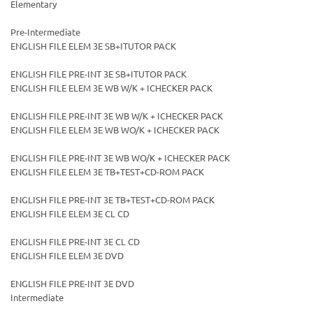
Elementary
Pre-Intermediate
ENGLISH FILE ELEM 3E SB+ITUTOR PACK
ENGLISH FILE PRE-INT 3E SB+ITUTOR PACK
ENGLISH FILE ELEM 3E WB W/K + ICHECKER PACK
ENGLISH FILE PRE-INT 3E WB W/K + ICHECKER PACK
ENGLISH FILE ELEM 3E WB WO/K + ICHECKER PACK
ENGLISH FILE PRE-INT 3E WB WO/K + ICHECKER PACK
ENGLISH FILE ELEM 3E TB+TEST+CD-ROM PACK
Ваш E-mail:
Ваш E-mail:
ENGLISH FILE PRE-INT 3E TB+TEST+CD-ROM PACK
ENGLISH FILE ELEM 3E CL CD
ENGLISH FILE PRE-INT 3E CL CD
ENGLISH FILE ELEM 3E DVD
ENGLISH FILE PRE-INT 3E DVD
политикой
политикой
Intermediate
конфидициальности
конфидициальности