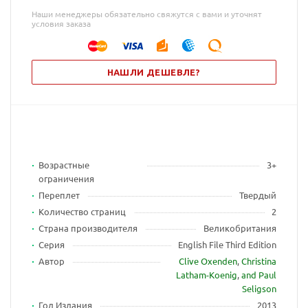
Наши менеджеры обязательно свяжутся с вами и уточнят
условия заказа
НАШЛИ ДЕШЕВЛЕ?
Возрастные
3+
ограничения
Переплет
Твердый
Количество страниц
2
Страна производителя
Великобритания
Серия
English File Third Edition
Автор
Clive Oxenden
,
Christina
Latham-Koenig
,
and Paul
Seligson
Год Издания
2013