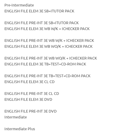
Pre-Intermediate
ENGLISH FILE ELEM 3E SB+ITUTOR PACK
ENGLISH FILE PRE-INT 3E SB+ITUTOR PACK
ENGLISH FILE ELEM 3E WB W/K + ICHECKER PACK
ENGLISH FILE PRE-INT 3E WB W/K + ICHECKER PACK
ENGLISH FILE ELEM 3E WB WO/K + ICHECKER PACK
ENGLISH FILE PRE-INT 3E WB WO/K + ICHECKER PACK
Ваш E-mail:
Ваш E-mail:
ENGLISH FILE ELEM 3E TB+TEST+CD-ROM PACK
ENGLISH FILE PRE-INT 3E TB+TEST+CD-ROM PACK
ENGLISH FILE ELEM 3E CL CD
ENGLISH FILE PRE-INT 3E CL CD
ENGLISH FILE ELEM 3E DVD
политикой
политикой
конфидициальности
конфидициальности
ENGLISH FILE PRE-INT 3E DVD
Intermediate
Intermediate Plus