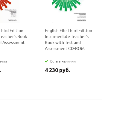
Third Edition
English File Third Edition
English Fil
Teacher's Book
Intermediate Teacher's
Intermedi
nd Assessment
Book with Test and
Assessment CD-ROM
ичии
Есть в наличии
Есть в н
.
4 230 руб.
2 720 ру