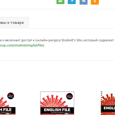
вы о товаре
и включает доступ к онлайн-ресурсу Student’s Site, который содержит
t.oup.com/student/englishfile
).
Ваш E-mail:
Ваш E-mail: