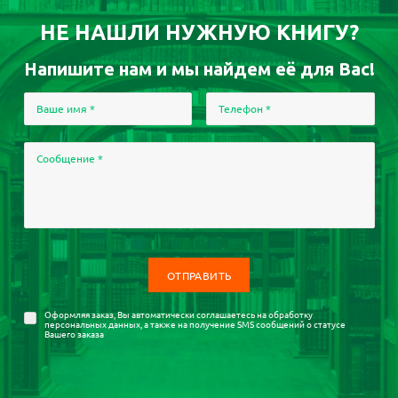
НЕ НАШЛИ НУЖНУЮ КНИГУ?
Напишите нам и мы найдем её для Вас!
Ваше имя
*
Телефон
*
Сообщение
*
Оформляя заказ, Вы автоматически соглашаетесь на
обработку
персональных данных
, а также на получение SMS сообщений о статусе
Вашего заказа