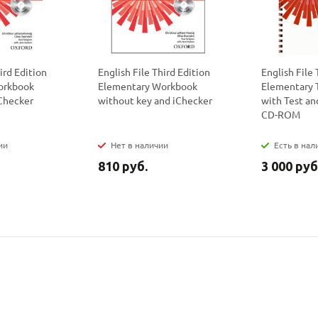
политикой
политикой
конфидициальности
конфидициальности
ird Edition
English File Third Edition
English File 
orkbook
Elementary Workbook
Elementary 
iChecker
without key and iChecker
with Test a
CD-ROM
ии
Нет в наличии
Есть в нал
810 руб.
3 000 руб