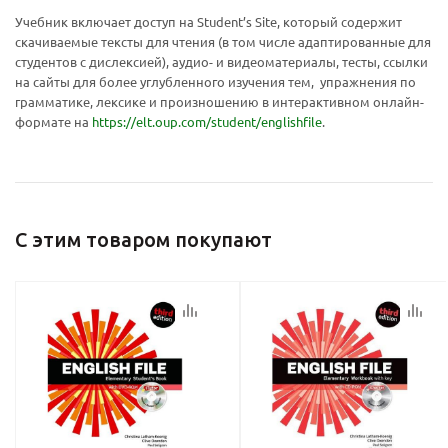
Ваш E-mail:
Ваш E-mail:
Учебник включает доступ на Student’s Site, который содержит
скачиваемые тексты для чтения (в том числе адаптированные для
студентов с дислексией), аудио- и видеоматериалы, тесты, ссылки
на сайты для более углубленного изучения тем, упражнения по
грамматике, лексике и произношению в интерактивном онлайн-
формате на
https://elt.oup.com/student/englishfile
.
политикой
политикой
конфидициальности
конфидициальности
С этим товаром покупают