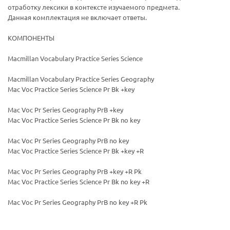
отработку лексики в контексте изучаемого предмета.
Данная комплектация не включает ответы.
КОМПОНЕНТЫ
Macmillan Vocabulary Practice Series Science
Ваш E-mail:
Ваш E-mail:
Macmillan Vocabulary Practice Series Geography
Mac Voc Practice Series Science Pr Bk +key
Mac Voc Pr Series Geography PrB +key
Mac Voc Practice Series Science Pr Bk no key
Mac Voc Pr Series Geography PrB no key
политикой
политикой
Mac Voc Practice Series Science Pr Bk +key +R
конфидициальности
конфидициальности
Mac Voc Pr Series Geography PrB +key +R Pk
Mac Voc Practice Series Science Pr Bk no key +R
Mac Voc Pr Series Geography PrB no key +R Pk