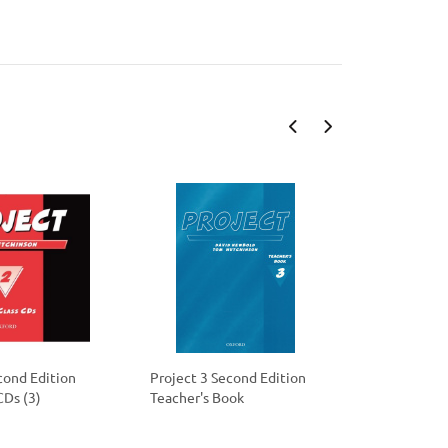
cond Edition
Project 3 Second Edition
Project 3 
CDs (3)
Teacher's Book
Class Cass