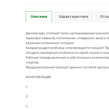
Описание
Характеристики
Отзы
Данный курс отличает четко организованная граммат
языковых навыков; пополнению словарного запаса по
реальные жизненные ситуации.
Каждый раздел учебника сопровождается секцией "Кул
обсудить культурные особенности своей страны и сра
Рабочая тетрадь включает в себя большое количеств
структур.
Фундаментальный принцип данного пособия заключаетс
КОМПЛЕКТАЦИЯ
1
2
3