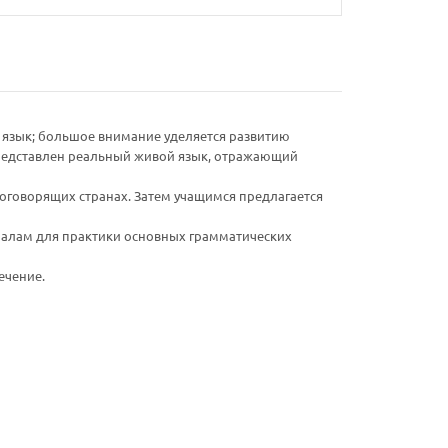
я язык; большое внимание уделяется развитию
 представлен реальный живой язык, отражающий
логоворящих странах. Затем учащимся предлагается
риалам для практики основных грамматических
ечение.