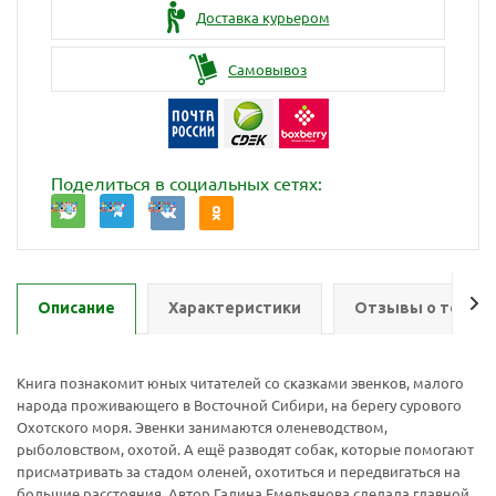
Доставка курьером
Самовывоз
Поделиться в социальных сетях:
Описание
Характеристики
Отзывы о товар
Книга познакомит юных читателей со сказками эвенков, малого
народа проживающего в Восточной Сибири, на берегу сурового
Охотского моря. Эвенки занимаются оленеводством,
рыболовством, охотой. А ещё разводят собак, которые помогают
присматривать за стадом оленей, охотиться и передвигаться на
Ваш E-mail:
Ваш E-mail:
большие расстояния. Автор Галина Емельянова сделала главной