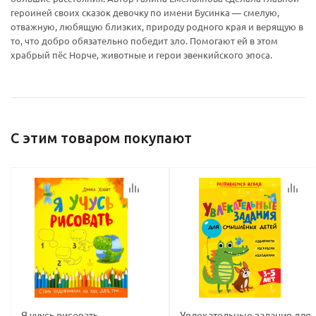
героиней своих сказок девочку по имени Бусинка — смелую,
отважную, любящую близких, природу родного края и верящую в
то, что добро обязательно победит зло. Помогают ей в этом
храбрый пёс Норче, животные и герои эвенкийского эпоса.
политикой
политикой
конфидициальности
конфидициальности
С этим товаром покупают
Я учусь рисовать.
Увлекательные задания для