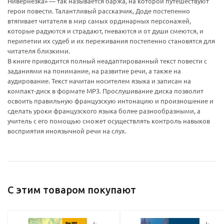
Нивернезка» — так называется баржа, на которой путешествуют
герои повести. Талантливый рассказчик, Доде постепенно
втягивает читателя в мир самых ординарных персонажей,
которые радуются и страдают, гневаются и от души смеются, и
перипетии их судеб и их переживания постепенно становятся для
Ваш E-mail:
Ваш E-mail:
читателя близкими.
В книге приводится полный неадаптированный текст повести с
заданиями на понимание, на развитие речи, а также на
аудирование. Текст начитан носителем языка и записан на
компакт-диск в формате МР3. Прослушивание диска позволит
освоить правильную французскую интонацию и произношение и
сделать уроки французского языка более разнообразными, а
политикой
политикой
учитель с его помощью сможет осуществлять контроль навыков
конфидициальности
конфидициальности
восприятия иноязычной речи на слух.
С этим товаром покупают