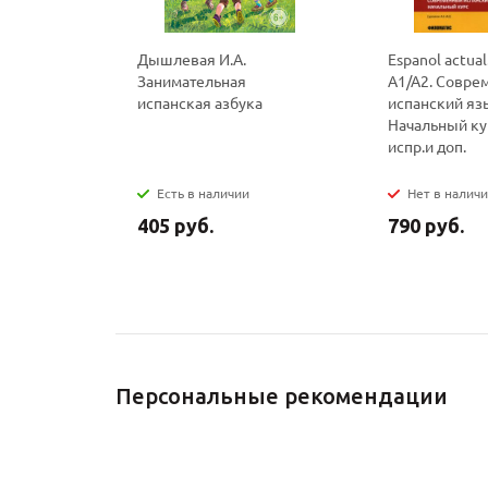
Дышлевая И.А.
Espanol actua
Занимательная
А1/А2. Совре
испанская азбука
испанский яз
Начальный курс
испр.и доп.
Есть в наличии
Нет в налич
405 руб.
790 руб.
Персональные рекомендации