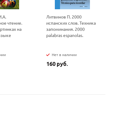
.А.
Литвинов П. 2000
Литвинов 
ое чтение.
испанских слов. Техника
1000 испа
ртинках на
запоминания. 2000
Техника з
языке
palabras espanolas.
Mis primer
espanola
ичии
Нет в наличии
Нет в на
160 руб.
210 руб