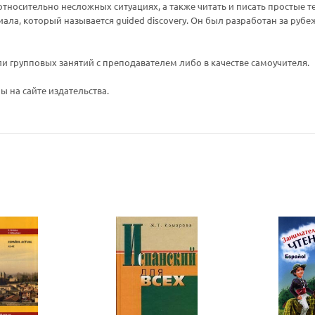
относительно несложных ситуациях, а также читать и писать простые т
ла, который называется guided discovery. Он был разработан за рубе
 групповых занятий с преподавателем либо в качестве самоучителя.
Ваш E-mail:
Ваш E-mail:
 на сайте издательства.
политикой
политикой
конфидициальности
конфидициальности