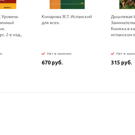
l. Уровень
Комарова Ж.Т. Испанский
Дышлевая И
менный
для всех.
Занимательн
ык.
Книжка в ка
. 2-е изд.,
испанском 
ии
Нет в наличии
Нет в нал
670 руб.
315 руб.