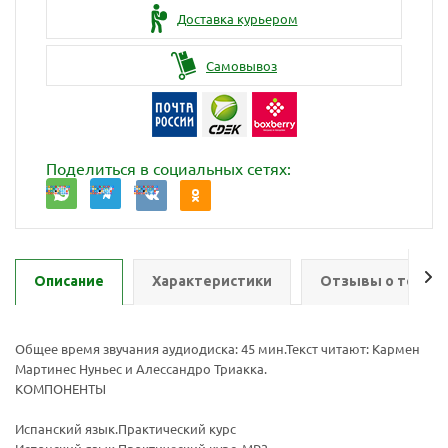
Доставка курьером
Самовывоз
Поделиться в социальных сетях:
Описание
Характеристики
Отзывы о товар
Общее время звучания аудиодиска: 45 мин.Текст читают: Кармен
Мартинес Нуньес и Алессандро Триакка.
КОМПОНЕНТЫ
Ваш E-mail:
Ваш E-mail:
Испанский язык.Практический курс