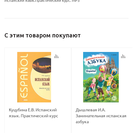
Испанский язык.Практический курс. МР3
политикой
политикой
С этим товаром покупают
конфидициальности
конфидициальности
Куцубина Е.В. Испанский
Дышлевая И.А.
язык. Практический курс
Занимательная испанская
азбука