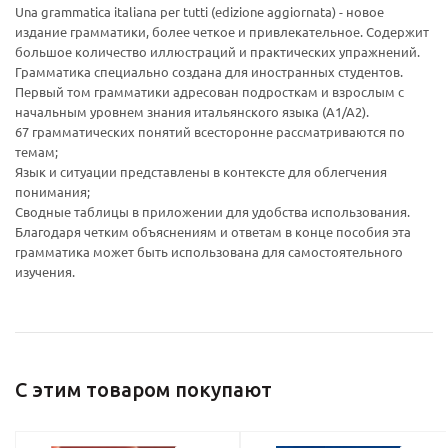
Una grammatica italiana per tutti (edizione aggiornata) - новое
издание грамматики, более четкое и привлекательное. Содержит
большое количество иллюстраций и практических упражнений.
Грамматика специально создана для иностранных студентов.
Ваш E-mail:
Ваш E-mail:
Первый том грамматики адресован подросткам и взрослым с
начальным уровнем знания итальянского языка (А1/А2).
67 грамматических понятий всесторонне рассматриваются по
темам;
Язык и ситуации представлены в контексте для облегчения
понимания;
Сводные таблицы в приложении для удобства использования.
Благодаря четким объяснениям и ответам в конце пособия эта
политикой
политикой
грамматика может быть использована для самостоятельного
конфидициальности
конфидициальности
изучения.
С этим товаром покупают