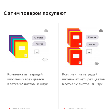
Ваш E-mail:
Ваш E-mail:
С этим товаром покупают
политикой
политикой
конфидициальности
конфидициальности
Комплект из тетрадей
Комплект из тетрадей
школьных всех цветов
школьных четырех цветов
Клетка 12 листов - 8 штук
Клетка 12 листов - 8 штук
Нет в наличии
Нет в наличии