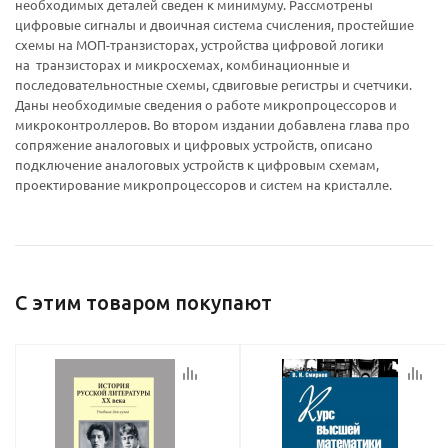
необходимых деталей сведен к минимуму. Рассмотрены
цифровые сигналы и двоичная система счисления, простейшие
схемы на МОП-транзисторах, устройства цифровой логики
на транзисторах и микросхемах, комбинационные и
Ваш E-mail:
Ваш E-mail:
последовательностные схемы, сдвиговые регистры и счетчики.
Даны необходимые сведения о работе микропроцессоров и
микроконтроллеров. Во втором издании добавлена глава про
сопряжение аналоговых и цифровых устройств, описано
подключение аналоговых устройств к цифровым схемам,
проектирование микропроцессоров и систем на кристалле.
политикой
политикой
конфидициальности
конфидициальности
С этим товаром покупают