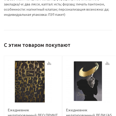
Ваш E-mail:
Ваш E-mail:
закладка/-и: два ляссе, каптал: есть; форзац: печать пантоном,
особенности: магнитный клапан; персонализация возможна: да;
индивидуальная упаковка: ПЭТ-пакет)
политикой
политикой
С этим товаром покупают
конфидициальности
конфидициальности
Ежедневник
Ежедневник
недатированный ЛЕО ПРИНТ
недатированный ЛЕДИ (А5,