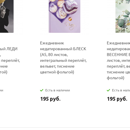
политикой
политикой
конфидициальности
конфидициальности
Ежедневник
Ежедневни
ный ЛЕДИ
недатированный БЛЕСК
недатирова
,
(А5, 80 листов,
ВЕСЕННИЕ В
 переплёт,
интегральный переплёт,
листов, инт
ение
вельвет, тиснение
переплёт, в
гой)
цветной фольгой)
тиснение ц
фольгой)
ии
Есть в наличии
Есть в нал
195 руб.
195 руб.