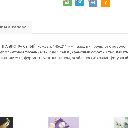
вы о товаре
АППА ЭКСТРА СЕРЫЙ (кожзам: 146x211 мм, твёрдый переплёт с поролон
 блинтовое тиснение; вн. блок: 160 л., кремовый офсет 70 г/м², печать
е, каптал: есть; форзац: печать пантоном, особенности: клапан фигурн
Ваш E-mail:
Ваш E-mail: