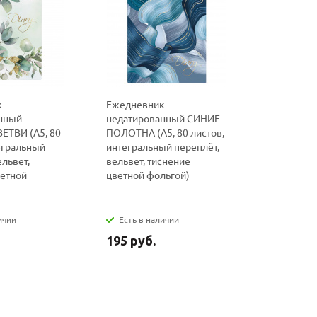
к
Ежедневник
Ежедневн
нный
недатированный СИНИЕ
недатиро
ЕТВИ (А5, 80
ПОЛОТНА (А5, 80 листов,
(А5, 80 ли
егральный
интегральный переплёт,
переплёт, 
ельвет,
вельвет, тиснение
тиснение 
ветной
цветной фольгой)
ичии
Есть в наличии
Нет в на
195 руб.
230 руб