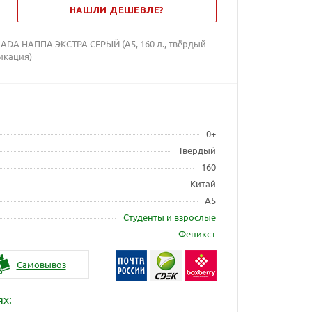
НАШЛИ ДЕШЕВЛЕ?
DA НАППА ЭКСТРА СЕРЫЙ (А5, 160 л., твёрдый
икация)
0+
Твердый
160
Китай
А5
Студенты и взрослые
Феникс+
Самовывоз
ях: