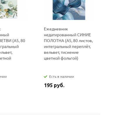
к
Ежедневник
Ежедневн
нный
недатированный СИНИЕ
недатиро
ЕТВИ (А5, 80
ПОЛОТНА (А5, 80 листов,
(А5, 80 ли
егральный
интегральный переплёт,
переплёт, 
ельвет,
вельвет, тиснение
тиснение 
ветной
цветной фольгой)
ичии
Есть в наличии
Нет в на
195 руб.
230 руб