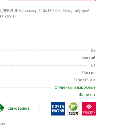
ДЕВУШКА (размер 310x130 мм, 64 л., твёрдый
ая кожа)
0+
Мягкий
64
Россия
310х115 мм
Студенты и взрослые
Феникс+
Самовывоз
ях: