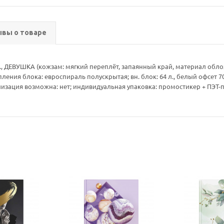
вы о товаре
, ДЕВУШКА (кожзам: мягкий переплёт, запаянный край, материал облож
ния блока: евроспираль полускрытая; вн. блок: 64 л., белый офсет 70 
лизация возможна: нет; индивидуальная упаковка: промостикер + ПЭТ-п
Ваш E-mail:
Ваш E-mail:
политикой
политикой