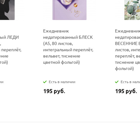
конфидициальности
конфидициальности
Ежедневник
Ежедневни
ный ЛЕДИ
недатированный БЛЕСК
недатирова
,
(А5, 80 листов,
ВЕСЕННИЕ В
 переплёт,
интегральный переплёт,
листов, инт
ение
вельвет, тиснение
переплёт, в
гой)
цветной фольгой)
тиснение ц
фольгой)
ии
Есть в наличии
Есть в нал
195 руб.
195 руб.