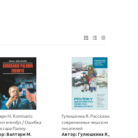
ари М. Komisario
Гулюшкина Я. Рассказы
un erendys / Ошибка
современных чешских
ссара Палму
писателей
р: Валтари М.
Автор: Гулюшкина Я.,