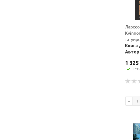
Ларссо
Kvinnor
татуир
Книга 
Автор:
1 325
Ест