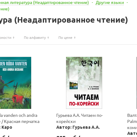
ная литература (Неадаптированное чтение)
-
Другие языки
-
ение)
ура (Неадаптированное чтение)
рности
По алфавиту
По цене
a vanden och andra
Гурьева А.А. Читаем по-
Валт
 / Красная перчатка
корейски
Palm
коми
 Каро
Автор: Гурьева А.А.
Авто