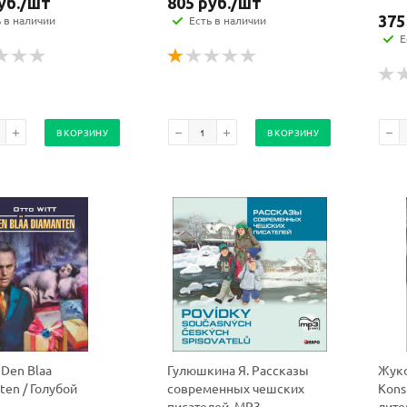
уб.
/шт
805
руб.
/шт
375
ь в наличии
Есть в наличии
Е
В КОРЗИНУ
В КОРЗИНУ
 Den Blaa
Гулюшкина Я. Рассказы
Жуко
ten / Голубой
современных чешских
Kons
писателей. МР3
лите