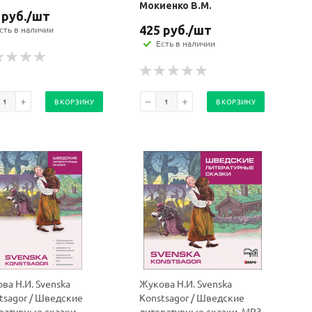
Мокиенко В.М.
руб.
/шт
425
руб.
/шт
сть в наличии
Есть в наличии
В КОРЗИНУ
В КОРЗИНУ
ва Н.И. Svenska
Жукова Н.И. Svenska
tsagor / Шведские
Konstsagor / Шведские
ратурные сказки
литературные сказки. МР3.