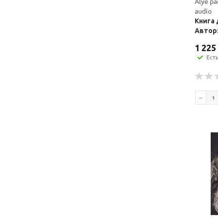
Alye par
audio
Книга 
Автор:
1 225
Ест