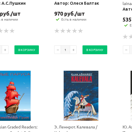
lain
 А.С.Пушкин
Автор: Олеся Балтак
Авто
руб.
/шт
970
руб.
/шт
535
ь в наличии
Есть в наличии
Е
В КОРЗИНУ
В КОРЗИНУ
Ваш E-mail:
Ваш E-mail:
sian Graded Readers:
Э. Леннрот. Калевала /
Ю. А