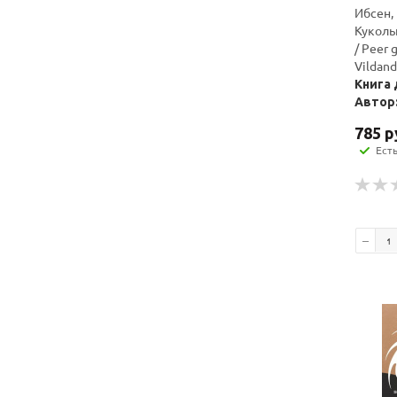
Ибсен, 
Куколь
/ Peer 
Vildan
Книга 
Автор:
785
р
Ест