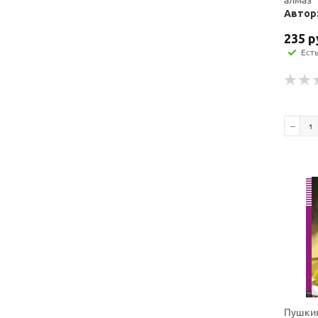
Автор:
235
р
Ест
Пушкин