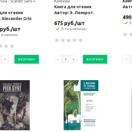
usa - Scarlet Sails +
Kalevala
Книг
Книга для чтения
Авто
для чтения
Автор: Э. Леннрот.
490
 Alexander Grin
675
руб.
/шт
Е
руб.
/шт
Есть в наличии
политикой
политикой
ь в наличии
конфидициальности
конфидициальности
В КОРЗИНУ
В КОРЗИНУ