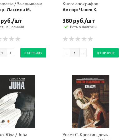
aamassa / За спичками
Книга апокрифов
р: Лассила М.
Автор: Чапек К.
руб.
/шт
380
руб.
/шт
сть в наличии
Есть в наличии
В КОРЗИНУ
В КОРЗИНУ
хо. Юха / Juha
Унсет С. Кристин, дочь