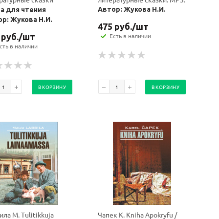
Автор: Жукова Н.И.
а для чтения
р: Жукова Н.И.
475
руб.
/шт
руб.
/шт
Есть в наличии
сть в наличии
В КОРЗИНУ
В КОРЗИНУ
ила М. Tulitikkuja
Чапек К. Kniha Apokryfu /