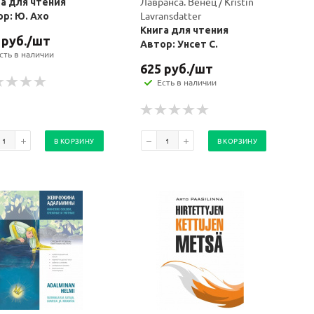
Лавранса. Венец / Kristin
а для чтения
Lavransdatter
р: Ю. Ахо
Книга для чтения
руб.
/шт
Автор: Унсет С.
сть в наличии
625
руб.
/шт
Есть в наличии
В КОРЗИНУ
В КОРЗИНУ