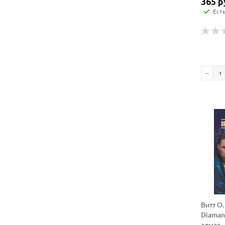
365
р
Ест
Витт О.
Diaman
алмаз