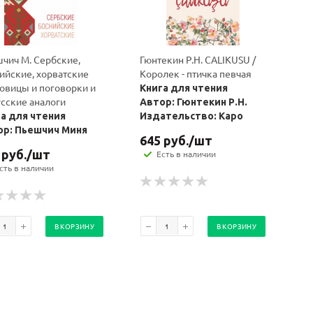
чич М. Сербские,
Гюнтекин Р.Н. CALIKUSU /
ийские, хорватские
Королек - птичка певчая
овицы и поговорки и
Книга для чтения
усские аналоги
Автор: Гюнтекин Р.Н.
а для чтения
Издательство: Каро
ор: Пьешчич Миня
645
руб.
/шт
руб.
/шт
Есть в наличии
сть в наличии
В КОРЗИНУ
В КОРЗИНУ