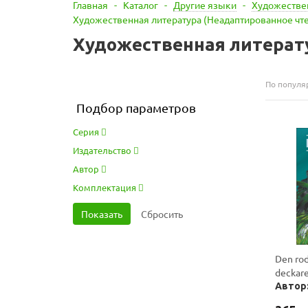
Главная
-
Каталог
-
Другие языки
-
Художествен
Художественная литература (Неадаптированное чт
Художественная литерат
По популя
Подбор параметров
Серия
Издательство
Автор
Комплектация
Den rod
deckare
Автор: