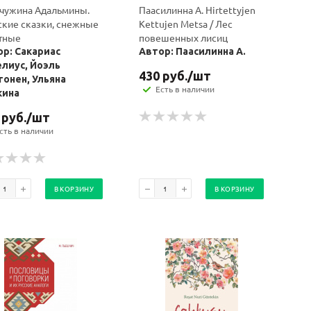
чужина Адальмины.
Паасилинна А. Hirtettyjen
кие сказки, снежные
Kettujen Metsa / Лес
тные
повешенных лисиц
р: Сакариас
Автор: Паасилинна А.
лиус, Йоэль
430
руб.
/шт
онен, Ульяна
Есть в наличии
кина
руб.
/шт
сть в наличии
В КОРЗИНУ
В КОРЗИНУ