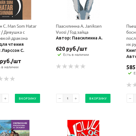
н С. Man Som Hatar
Паасилинна А. Janiksen
Пьеш
 / Девушка с
Vuosi / Год зайца
босн
овкой дракона
посл
Автор: Паасилинна А.
их р
для чтения
620
руб.
/шт
 Ларссон С.
Книг
Есть в наличии
Авт
руб.
/шт
585
ь в наличии
Е
В КОРЗИНУ
В КОРЗИНУ