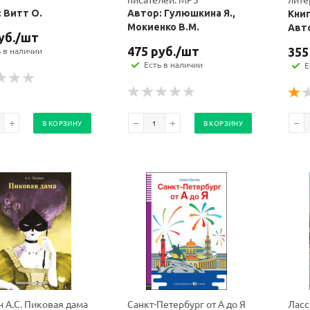
 Витт О.
Автор: Гулюшкина Я.,
Книг
Мокиенко В.М.
Авто
уб.
/шт
475
руб.
/шт
ь в наличии
355
Есть в наличии
Е
В КОРЗИНУ
В КОРЗИНУ
 А.С. Пиковая дама
Санкт-Петербург от А до Я
Ласс