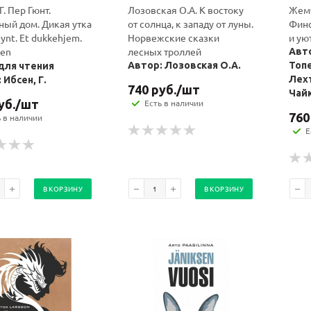
Г. Пер Гюнт.
Лозовская О.А. К востоку
Жем
ный дом. Дикая утка
от солнца, к западу от луны.
Финс
gynt. Et dukkehjem.
Норвежские сказки
и ую
den
лесных троллей
Авто
Автор: Лозовская О.А.
Топе
для чтения
Лехт
 Ибсен, Г.
740
руб.
/шт
Чай
уб.
/шт
Есть в наличии
760
ь в наличии
Е
В КОРЗИНУ
В КОРЗИНУ