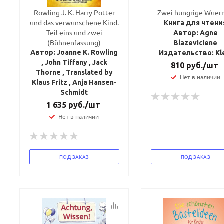
Rowling J. K. Harry Potter
Zwei hungrige Wuer
und das verwunschene Kind.
Книга для чтени
Teil eins und zwei
Автор: Agne
(Bühnenfassung)
Blazeviciene
Автор: Joanne K. Rowling
Издательство: Kl
, John Tiffany , Jack
810
руб.
/шт
Thorne , Translated by
Нет в наличии
Klaus Fritz , Anja Hansen-
Schmidt
1 635
руб.
/шт
Нет в наличии
ПОД ЗАКАЗ
ПОД ЗАКАЗ