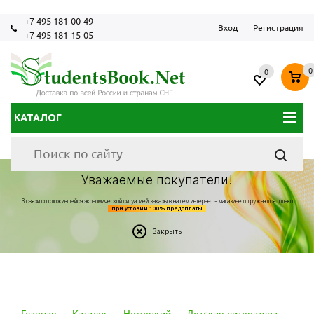
+7 495 181-00-49
Вход
Регистрация
+7 495 181-15-05
0
0
КАТАЛОГ
Уважаемые покупатели!
В связи со сложившейся экономической ситуацией заказы в нашем интернет - магазине отгружаются только
при условии 100% предоплаты
Закрыть
Главная
-
Каталог
-
Немецкий
-
Детская литература
-