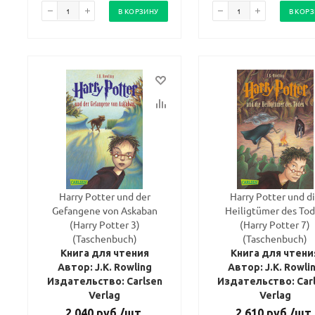
В КОРЗИНУ
В КОР
Harry Potter und der
Harry Potter und d
Gefangene von Askaban
Heiligtümer des To
(Harry Potter 3)
(Harry Potter 7)
(Taschenbuch)
(Taschenbuch)
Книга для чтения
Книга для чтени
Автор: J.K. Rowling
Автор: J.K. Rowli
Издательство: Carlsen
Издательство: Car
Verlag
Verlag
2 040
руб.
/шт
2 610
руб.
/шт