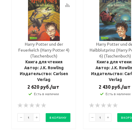
Harry Potter und der
Harry Potter und d
Feuerkelch (Harry Potter 4)
Halbblutprinz (Harry P
(Taschenbuch)
6) (Taschenbuch)
Книга для чтения
Книга для чтени
Автор: J.K. Rowling
Автор: J.K. Rowli
Издательство: Carlsen
Издательство: Car
Verlag
Verlag
2 620
руб.
/шт
2 430
руб.
/шт
Есть в наличии
Есть в наличии
В КОРЗИНУ
В КОР