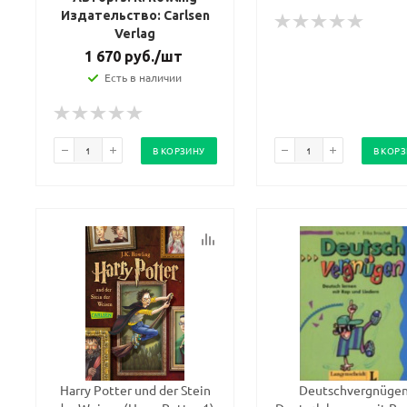
Издательство: Carlsen
Verlag
1 670
руб.
/шт
Есть в наличии
В КОРЗИНУ
В КОР
Harry Potter und der Stein
Deutschvergnügen