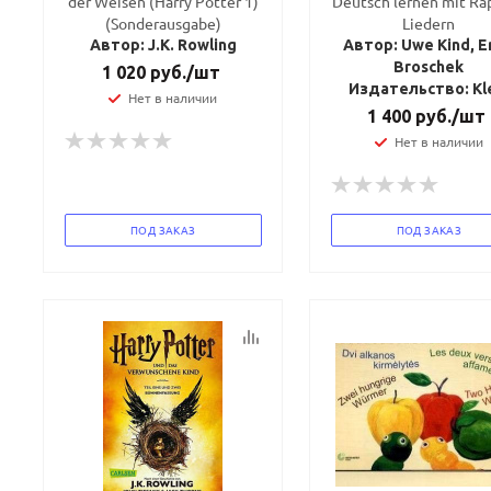
der Weisen (Harry Potter 1)
Deutsch lernen mit Ra
(Sonderausgabe)
Liedern
Автор: J.K. Rowling
Автор: Uwe Kind, E
Broschek
1 020
руб.
/шт
Издательство: Kl
Нет в наличии
1 400
руб.
/шт
Нет в наличии
ПОД ЗАКАЗ
ПОД ЗАКАЗ