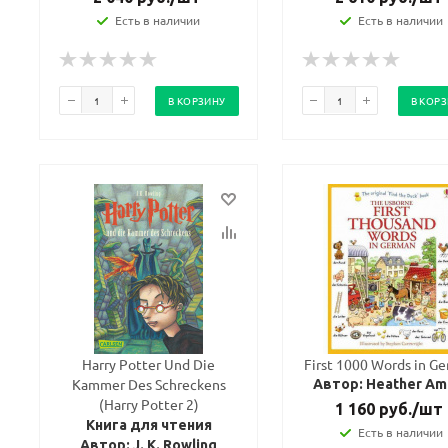
Есть в наличии
Есть в наличии
В КОРЗИНУ
В КОР
Harry Potter Und Die
First 1000 Words in G
Kammer Des Schreckens
Автор: Heather Am
(Harry Potter 2)
1 160
руб.
/шт
Книга для чтения
Есть в наличии
Автор: J. K. Rowling