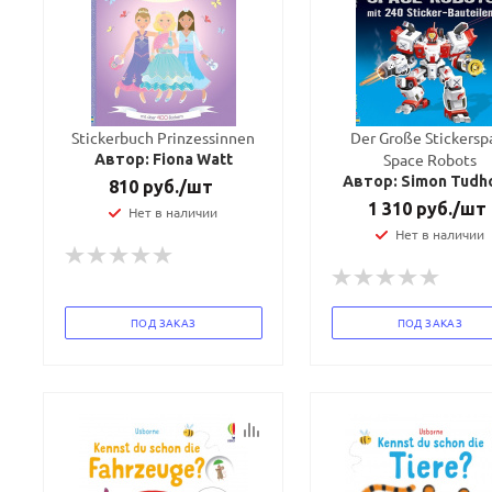
Stickerbuch Prinzessinnen
Der Große Stickersp
Space Robots
Автор: Fiona Watt
Автор: Simon Tudh
810
руб.
/шт
1 310
руб.
/шт
Нет в наличии
Нет в наличии
ПОД ЗАКАЗ
ПОД ЗАКАЗ
Ваш E-mail:
Ваш E-mail:
политикой
политикой