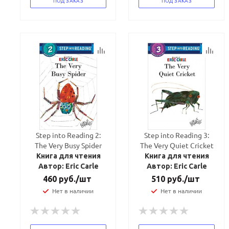
ПОД ЗАКАЗ
ПОД ЗАКАЗ
Ваш E-mail:
Ваш E-mail:
Step into Reading 2:
Step into Reading 3:
The Very Busy Spider
The Very Quiet Cricket
Книга для чтения
Книга для чтения
Автор: Eric Carle
Автор: Eric Carle
460
руб.
/шт
510
руб.
/шт
политикой
политикой
Нет в наличии
Нет в наличии
конфидициальности
конфидициальности