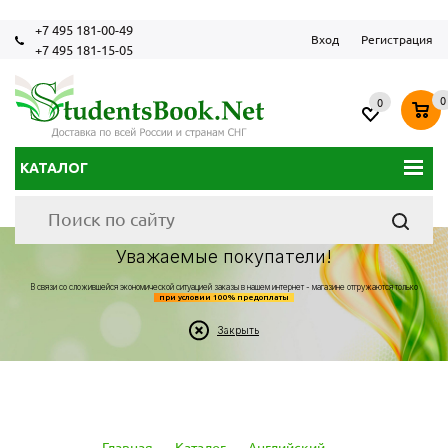
+7 495 181-00-49
Вход
Регистрация
+7 495 181-15-05
0
0
КАТАЛОГ
Уважаемые покупатели!
В связи со сложившейся экономической ситуацией заказы в нашем интернет - магазине отгружаются только
при условии 100% предоплаты
Закрыть
Главная
-
Каталог
-
Английский
-