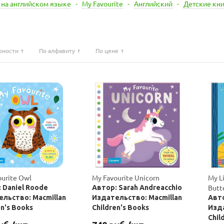
 на английском языке
-
My Favourite
-
Английский
-
Детские кни
рности
По алфавиту
По цене
ourite Owl
My Favourite Unicorn
My L
Butt
 Daniel Roode
Автор: Sarah Andreacchio
льство: Macmillan
Издательство: Macmillan
Авто
en's Books
Children's Books
Изда
Chil