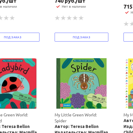
уб.
/шт
740
руб.
/шт
715
 в наличии
Нет в наличии
Н
ПОД ЗАКАЗ
ПОД ЗАКАЗ
le Green World:
My Little Green World:
My M
d
Spider
Авто
 Teresa Bellon
Автор: Teresa Bellon
Изда
льство: Macmillan
Издательство: Macmillan
Chil