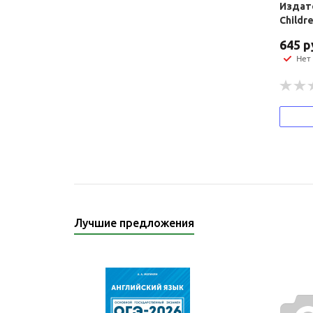
Издате
Childr
645
р
Нет
Лучшие предложения