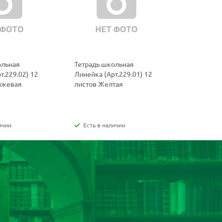
ольная
Тетрадь школьная
Тетрадь ш
т.229.02) 12
Линейка (Арт.229.01) 12
(Арт.219.0
нжевая
листов Желтая
Фиолетов
ичии
Есть в наличии
Есть в н