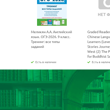
Меликян А.А. Английский
Graded Reader
язык. ОГЭ-2026. 9 класс.
Chinese Lang
Тренинг: все типы
Learners (Level
заданий
Stories Journe
West (2) The 
for Buddhist S
Есть в наличии
Есть в налич