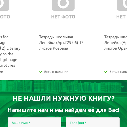
s for
Тетрадь школьная
Тетрадь шк
uage
Линейка (Арт.229.06) 12
Линейка (Ар
 2) Literary
листов Розовая
листов Ора
y to the
Pilgrimage
criptures
ии
Есть в наличии
Есть в нал
НЕ НАШЛИ НУЖНУЮ КНИГУ?
Напишите нам и мы найдем её для Вас!
Ваше имя
*
Телефон
*