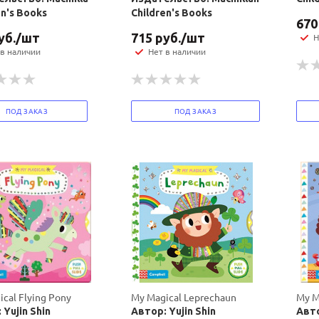
en's Books
Children's Books
670
уб.
/шт
715
руб.
/шт
Н
 в наличии
Нет в наличии
ПОД ЗАКАЗ
ПОД ЗАКАЗ
Ваш E-mail:
Ваш E-mail:
cal Flying Pony
My Magical Leprechaun
My M
 Yujin Shin
Автор: Yujin Shin
Авто