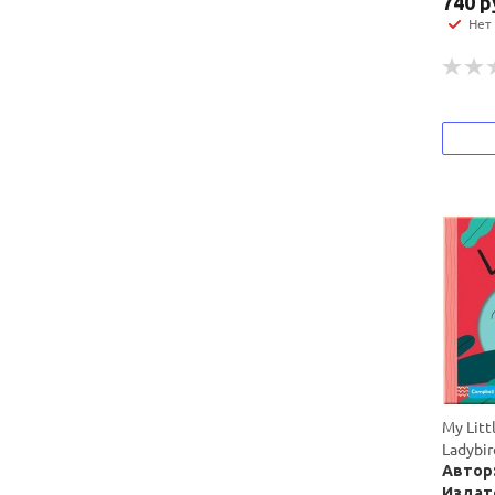
740
р
Нет
My Litt
Ladybir
Автор:
Издате