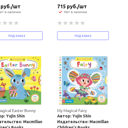
руб.
/шт
715
руб.
/шт
ет в наличии
Нет в наличии
ПОД ЗАКАЗ
ПОД ЗАКАЗ
agical Easter Bunny
My Magical Fairy
р: Yujin Shin
Автор: Yujin Shin
тельство: Macmillan
Издательство: Macmillan
dren's Books
Children's Books