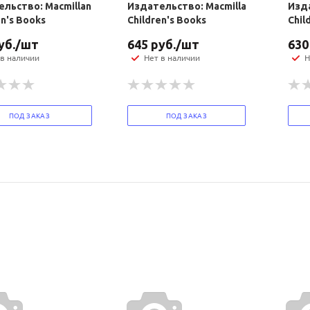
льство: Macmillan
Издательство: Macmillan
Изда
политикой
политикой
en's Books
Children's Books
Chil
конфидициальности
конфидициальности
уб.
/шт
645
руб.
/шт
630
 в наличии
Нет в наличии
Н
ПОД ЗАКАЗ
ПОД ЗАКАЗ