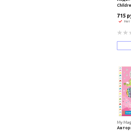
Childr
715
р
Нет
My Magi
Автор: