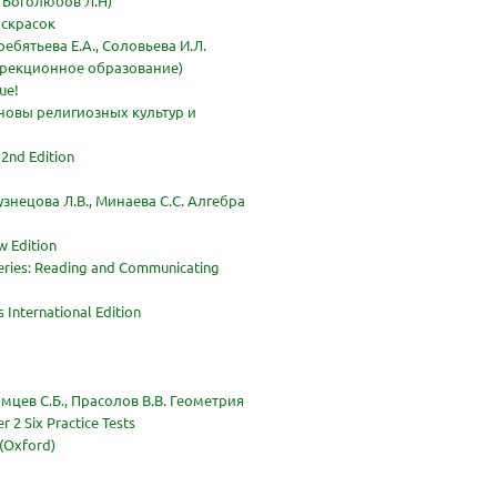
 Боголюбов Л.Н)
аскрасок
ебятьева Е.А., Соловьева И.Л.
ррекционное образование)
ue!
новы религиозных культур и
2nd Edition
узнецова Л.В., Минаева С.С. Алгебра
w Edition
Series: Reading and Communicating
s
 International Edition
омцев С.Б., Прасолов В.В. Геометрия
 2 Six Practice Tests
 (Oxford)