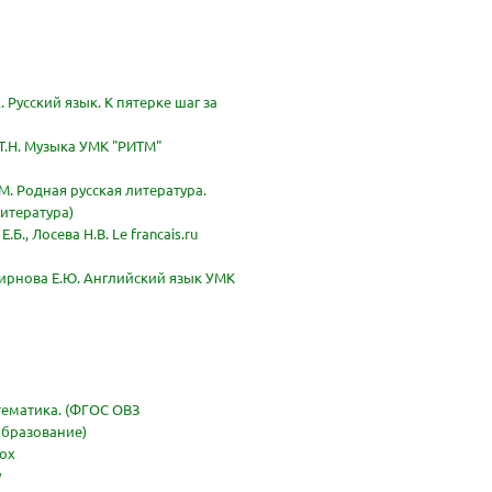
 Русский язык. К пятерке шаг за
 Т.Н. Музыка УМК "РИТМ"
М. Родная русская литература.
литература)
Б., Лосева Н.В. Le francais.ru
мирнова Е.Ю. Английский язык УМК
тематика. (ФГОС ОВЗ
бразование)
box
y