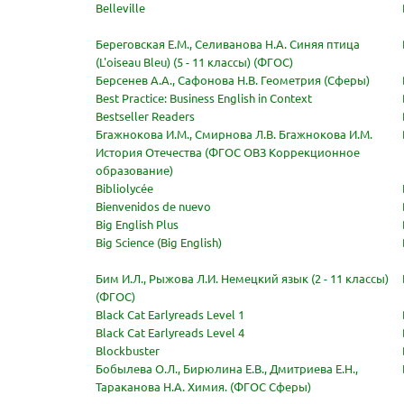
Belleville
Береговская Е.М., Селиванова Н.А. Синяя птица
(L'oiseau Bleu) (5 - 11 классы) (ФГОС)
Берсенев А.А., Сафонова Н.В. Геометрия (Сферы)
Best Practice: Business English in Context
Bestseller Readers
Бгажнокова И.М., Смирнова Л.В. Бгажнокова И.М.
История Отечества (ФГОС ОВЗ Коррекционное
образование)
Bibliolycée
Bienvenidos de nuevo
Big English Plus
Big Science (Big English)
Бим И.Л., Рыжова Л.И. Немецкий язык (2 - 11 классы)
(ФГОС)
Black Cat Earlyreads Level 1
Black Cat Earlyreads Level 4
Blockbuster
Бобылева О.Л., Бирюлина Е.В., Дмитриева Е.Н.,
Тараканова Н.А. Химия. (ФГОС Сферы)