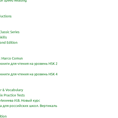
ese Speed Reading
ductions
lassic Series
kills
ond Edition
el Marco Comun
ниги для чтения на уровень HSK 2
ниги для чтения на уровень HSK 4
 & Vocabulary
ix Practice Tests
 Михеева И.В. Новый курс
а для российских школ. Вертикаль
ition