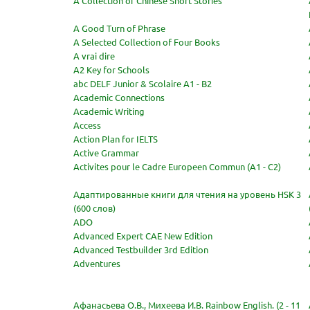
A Collection of Chinese Short Stories
A Good Turn of Phrase
A Selected Collection of Four Books
A vrai dire
A2 Key for Schools
abc DELF Junior & Scolaire A1 - B2
Academic Connections
Academic Writing
Access
Action Plan for IELTS
Active Grammar
Activites pour le Cadre Europeen Commun (A1 - C2)
Адаптированные книги для чтения на уровень HSK 3
(600 слов)
ADO
Advanced Expert CAE New Edition
Advanced Testbuilder 3rd Edition
Adventures
Афанасьева О.В., Михеева И.В. Rainbow English. (2 - 11