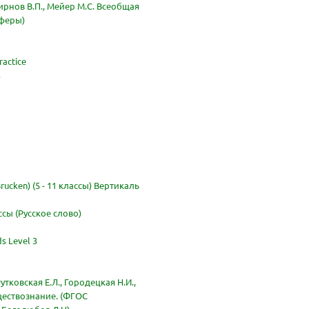
мирнов В.П., Мейер М.С. Всеобщая
Сферы)
ractice
s
rucken) (5 - 11 классы) Вертикаль
ссы (Русское слово)
ds Level 3
утковская Е.Л., Городецкая Н.И.,
ществознание. (ФГОС