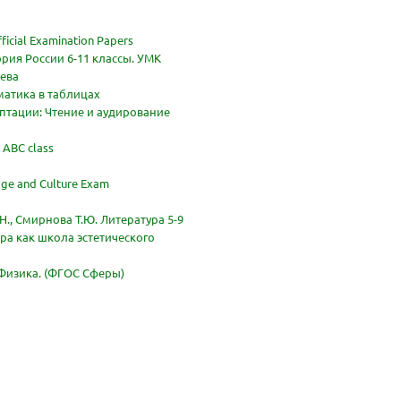
ficial Examination Papers
ория России 6-11 классы. УМК
ева
матика в таблицах
птации: Чтение и аудирование
 ABC class
ge and Culture Exam
Н., Смирнова Т.Ю. Литература 5-9
ура как школа эстетического
.Физика. (ФГОС Сферы)