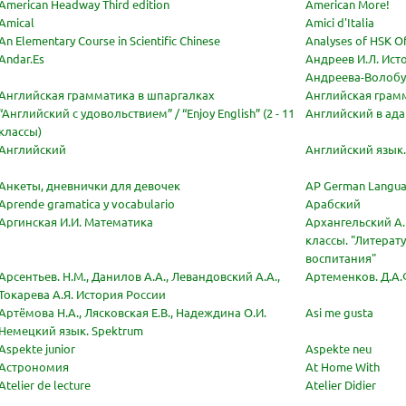
American Headway Third edition
American More!
Amical
Amici d'Italia
An Elementary Course in Scientific Chinese
Analyses of HSK Of
Andar.Es
Андреев И.Л. Ист
Андреева-Волобу
Английская грамматика в шпаргалках
Английская грам
“Английский с удовольствием” / “Enjoy English” (2 - 11
Английский в ада
классы)
Английский
Английский язык.
Анкеты, дневнички для девочек
AP German Langua
Aprende gramatica y vocabulario
Арабский
Аргинская И.И. Математика
Архангельский А.
классы. "Литерат
воспитания"
Арсентьев. Н.М., Данилов А.А., Левандовский А.А.,
Артеменков. Д.А
Токарева А.Я. История России
Артёмова Н.А., Лясковская Е.В., Надеждина О.И.
Asi me gusta
Немецкий язык. Spektrum
Aspekte junior
Aspekte neu
Ваш E-mail:
Ваш E-mail:
Астрономия
At Home With
Atelier de lecture
Atelier Didier