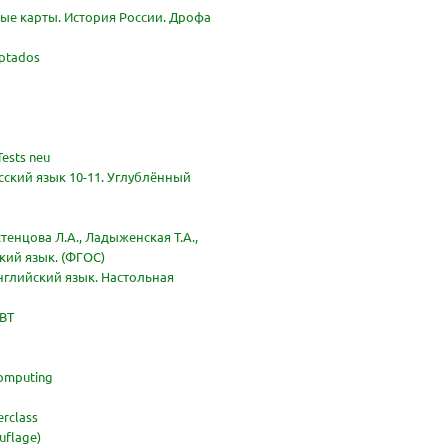
ые карты. История России. Дрофа
aptados
Tests neu
усский язык 10-11. Углублённый
стенцова Л.А., Ладыженская Т.А.,
ский язык. (ФГОС)
нглийский язык. Настольная
IBT
Computing
rclass
uflage)