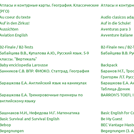
Атласы и контурные карты. География. Классические
Атласы и контурн
(РГО)
Au coeur du texte
Audio clasicos ad
Auf in den Zirkus!
Auf in die Schule!
Aussichten
Aventuras para 3
политикой
политикой
Aviation English
Avventure italiane
конфидициальности
конфидициальности
B2-Finale / B2-Tests
B2-Finale neu / B2-
Бабайцева В.В., Купалова А.Ю., Русский язык. 5-9
Бабайцева В.В. Р
классы. "Вертикаль"
Baby enciclopedia Larousse
Backpack
Банников С.В. ВПР. ФИОКО. Статград. География
Баранов М.Т., Тро
Григорян Л.Т. Рус
Барашкова Е.А. Английский язык на каникулах
Барашкова Е.А. А
Таблица-Домик
Барашкова Е.А. Тренировочные примеры по
BARRON'S TOEFL 
английскому языку
Башмаков М.И., Нефедова М.Г. Математика
Basic English for 
Basic Survival and Survival English
Be My Guest
Bebop
BEC Vantage Maste
Begegnungen
Begegnungen (3. A