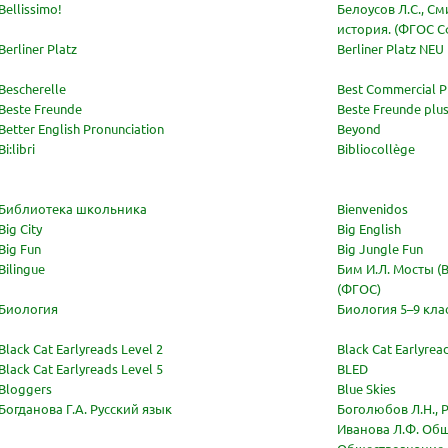
Bellissimo!
Белоусов Л.С., С
история. (ФГОС 
Berliner Platz
Berliner Platz NEU
Bescherelle
Best Commercial P
Beste Freunde
Beste Freunde plu
Better English Pronunciation
Beyond
Bi:libri
Bibliocollège
Библиотека школьника
Bienvenidos
Big City
Big English
Big Fun
Big Jungle Fun
Bilingue
Бим И.Л. Мосты (B
(ФГОС)
Биология
Биология 5–9 кла
Black Cat Earlyreads Level 2
Black Cat Earlyrea
Black Cat Earlyreads Level 5
BLED
Bloggers
Blue Skies
Богданова Г.А. Русский язык
Боголюбов Л.Н., Р
Иванова Л.Ф. Об