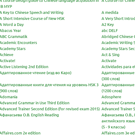
A course design guide to Chinese language acquisition in
A Course for Chin
IB MYP
A Key to Chinese Speech and Writing
A medida
A Short Intensive Course of New HSK
A Very Short Intro
A Word a Day
A2 Key
Abacus Year
abc DELF
ABC Grammatik
Abridged Chinese C
Academic Encounters
Academic Writing S
Academy Stars
Academy Stars Sec
Achieve
Act & Sing
Activate!
Activate
Active Listening 2nd Edition
Actividades para 
Адаптированное чтение (изд-во Каро)
Адаптированные к
(300 слов)
Адаптированные книги для чтения на уровень HSK 3
Адаптированные к
(900 слов)
(1200 слов)
Adomania
Adosphere
Advanced Grammar in Use Third Edition
Advanced Grammar
Advanced Trainer Second Edition (for revised exam 2015)
Advanced Trainer S
Афанасьева О.В. English Reading
Афанасьева О.В.,
английского язык
(5 - 9 классы)
Affaires.com 2e edition
Affaires.com 3e ed