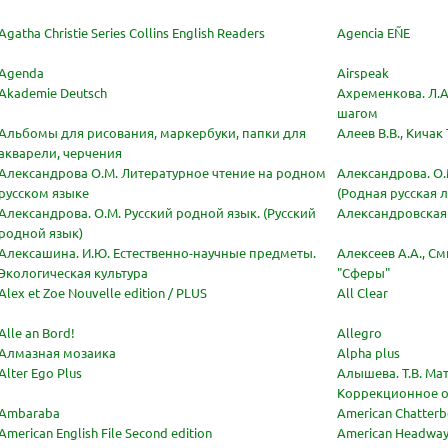
Agatha Christie Series Collins English Readers
Agencia EÑE
Agenda
Airspeak
Akademie Deutsch
Ахременкова. Л.А.
шагом
Альбомы для рисования, маркербуки, папки для
Алеев В.В., Кичак
акварели, черчения
Александрова О.М. Литературное чтение на родном
Александрова. О.
русском языке
(Родная русская 
Александрова. О.М. Русский родной язык. (Русский
Александровская Е.
родной язык)
Алексашина. И.Ю. Естественно-научные предметы.
Алексеев А.А., С
Экологическая культура
"Сферы"
Alex et Zoe Nouvelle edition / PLUS
All Clear
Alle an Bord!
Allegro
Алмазная мозаика
Alpha plus
Alter Ego Plus
Алышева. Т.В. Ма
Коррекционное о
Ambaraba
American Chatter
American English File Second edition
American Headwa