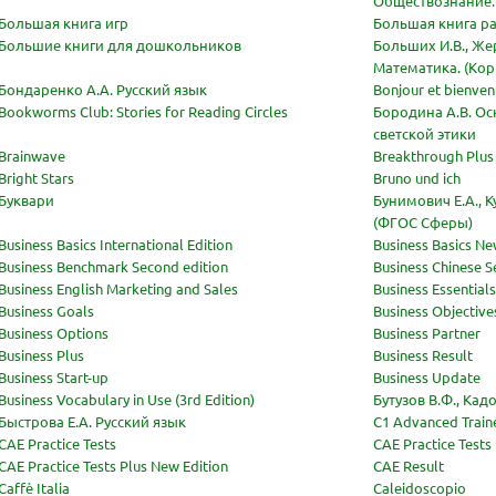
Обществознание.
Большая книга игр
Большая книга р
Большие книги для дошкольников
Больших И.В., Жер
Математика. (Ко
Бондаренко А.А. Русский язык
Bonjour et bienven
Bookworms Club: Stories for Reading Circles
Бородина А.В. Ос
светской этики
Brainwave
Breakthrough Plus 
Bright Stars
Bruno und ich
Буквари
Бунимович Е.А., К
(ФГОС Сферы)
Business Basics International Edition
Business Basics Ne
Business Benchmark Second edition
Business Chinese 
Business English Marketing and Sales
Business Essential
Business Goals
Business Objectives
Business Options
Business Partner
Business Plus
Business Result
Business Start-up
Business Update
Business Vocabulary in Use (3rd Edition)
Бутузов В.Ф., Кад
Быстрова Е.А. Русский язык
C1 Advanced Trainer
CAE Practice Tests
CAE Practice Tests
CAE Practice Tests Plus New Edition
CAE Result
Caffè Italia
Caleidoscopio