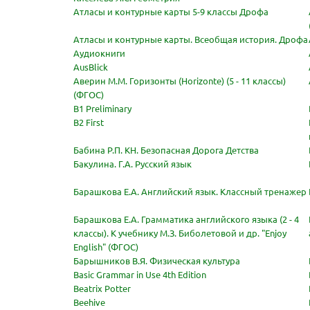
Атласы и контурные карты 5-9 классы Дрофа
Атласы и контурные карты. Всеобщая история. Дрофа
Аудиокниги
AusBlick
Аверин М.М. Горизонты (Horizonte) (5 - 11 классы)
(ФГОС)
B1 Preliminary
B2 First
Бабина Р.П. КН. Безопасная Дорога Детства
Бакулина. Г.А. Русский язык
Барашкова Е.А. Английский язык. Классный тренажер
Барашкова Е.А. Грамматика английского языка (2 - 4
классы). К учебнику М.З. Биболетовой и др. "Enjoy
English" (ФГОС)
Барышников В.Я. Физическая культура
Basic Grammar in Use 4th Edition
Beatrix Potter
Beehive