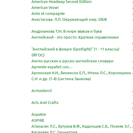
American Headway Second Edition
American Wow!
Amis et compagnie
Анастасова. Л.П. Окружающий мир. ОБЖ
Андрианова Т.М. В мире звуков и букв
Английский - это просто. Краткие справочники
"Английский в фокусе (Spotlight)" (1 - 11 классы)
(ФГОС)
Англо-русские и русско-английские словари
Aprende español con…
Аргинская И.И., Бененсон Е.П., Итина Л.С., Кормишина
С.Н. и др. (1-4) (система Занкова)
Arrivederci!
Arts And Crafts
Aspekte
ASPIRE
Атанасян Л.С., Бутузов В.Ф., Кадомцев С.Б., Позняк Э.Г.,
Киселева Л.С. Геометрия