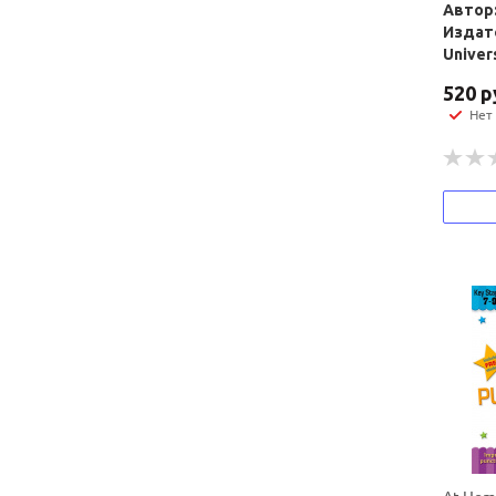
Автор:
Издат
Univer
520
р
Нет