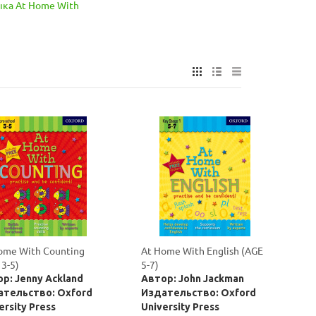
ыка At Home With
ome With Counting
At Home With English (AGE
 3-5)
5-7)
р: Jenny Ackland
Автор: John Jackman
ательство: Oxford
Издательство: Oxford
ersity Press
University Press