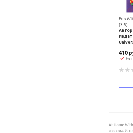
Fun Wit
(3-5)
Автор:
Издат
Univer
410
р
Нет
At Home Wit
языком. Испо