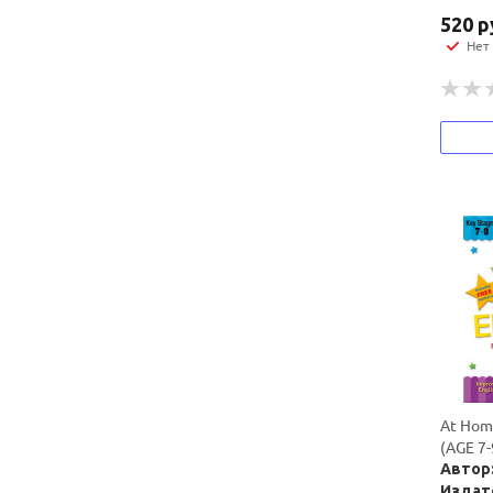
520
р
Нет
At Hom
(AGE 7-
Автор:
Издат