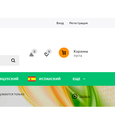
Вход
Регистрация
0
Корзина
0
0
пуста
НЦУЗСКИЙ
ИСПАНСКИЙ
ЕЩЕ
ружаются только
Закрыть