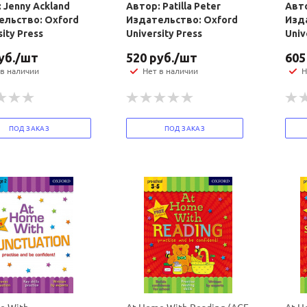
 Jenny Ackland
Автор: Patilla Peter
Авто
ельство: Oxford
Издательство: Oxford
Изд
sity Press
University Press
Univ
уб.
/шт
520
руб.
/шт
605
 в наличии
Нет в наличии
Н
ПОД ЗАКАЗ
ПОД ЗАКАЗ
Ваш E-mail:
Ваш E-mail: