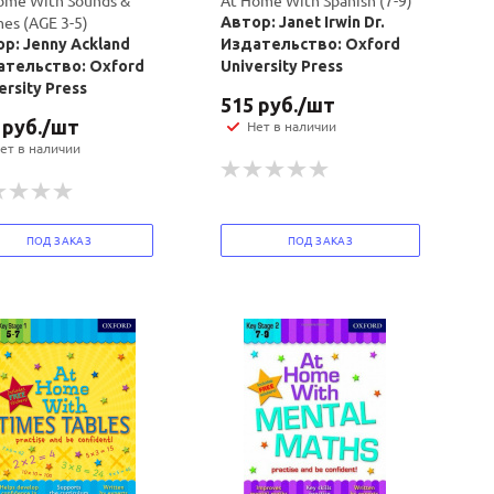
ome With Sounds &
At Home With Spanish (7-9)
es (AGE 3-5)
Автор: Janet Irwin Dr.
р: Jenny Ackland
Издательство: Oxford
ательство: Oxford
University Press
ersity Press
515
руб.
/шт
руб.
/шт
Нет в наличии
ет в наличии
ПОД ЗАКАЗ
ПОД ЗАКАЗ