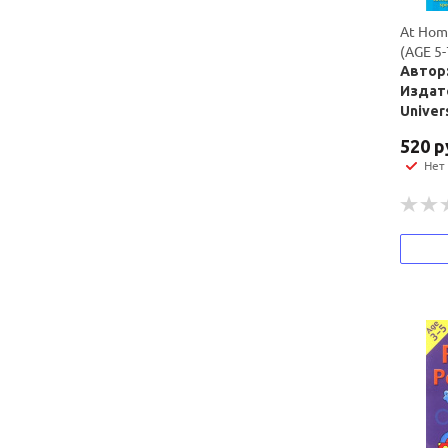
At Home
(AGE 5-
Автор:
Издат
Univer
520
р
Нет