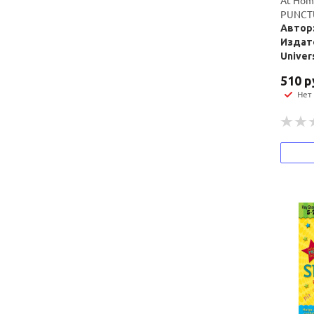
At Hom
PUNCTU
Автор:
Издат
Univer
510
р
Нет