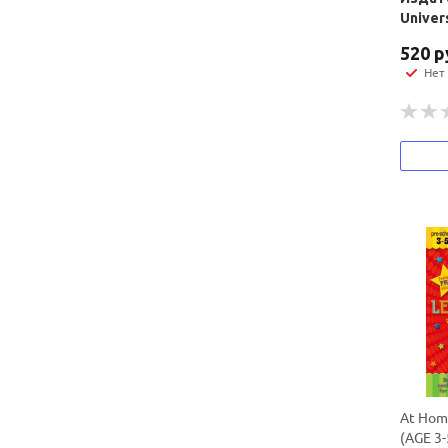
Univer
520
р
Нет
At Hom
(AGE 3-