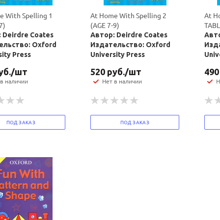
 With Spelling 1
At Home With Spelling 2
At H
7)
(AGE 7-9)
TABL
 Deirdre Coates
Автор: Deirdre Coates
Авто
ельство: Oxford
Издательство: Oxford
Изд
sity Press
University Press
Univ
уб.
/шт
520
руб.
/шт
490
 в наличии
Нет в наличии
Н
ПОД ЗАКАЗ
ПОД ЗАКАЗ