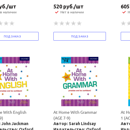
уб.
/шт
520
руб.
/шт
605
 в наличии
Нет в наличии
Н
ПОД ЗАКАЗ
ПОД ЗАКАЗ
e With English
At Home With Grammar
At H
9)
(AGE 7-9)
1 (AG
 John Jackman
Автор: Sarah Lindsay
Авто
ельство: Oxford
Издательство: Oxford
Изд