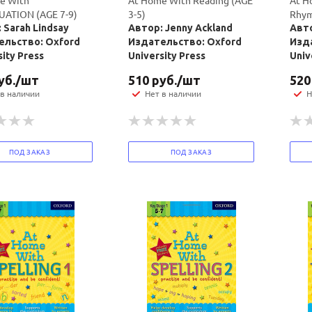
e With
At Home With Reading (AGE
At H
ATION (AGE 7-9)
3-5)
Rhym
 Sarah Lindsay
Автор: Jenny Ackland
Авто
ельство: Oxford
Издательство: Oxford
Изд
sity Press
University Press
Univ
политикой
политикой
уб.
/шт
510
руб.
/шт
520
конфидициальности
конфидициальности
 в наличии
Нет в наличии
Н
ПОД ЗАКАЗ
ПОД ЗАКАЗ