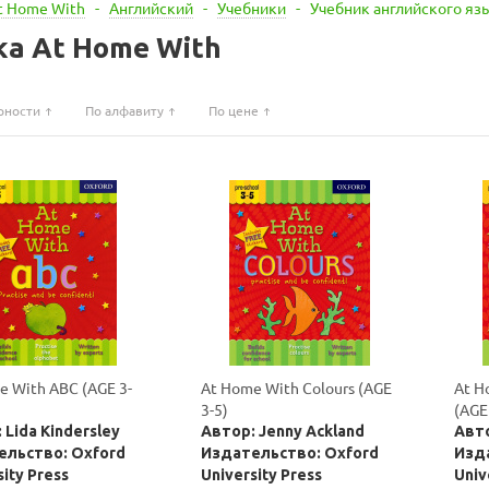
t Home With
-
Английский
-
Учебники
-
Учебник английского яз
ка At Home With
рности
По алфавиту
По цене
e With ABC (AGE 3-
At Home With Colours (AGE
At H
3-5)
(AGE
 Lida Kindersley
Автор: Jenny Ackland
Авто
ельство: Oxford
Издательство: Oxford
Изд
sity Press
University Press
Univ