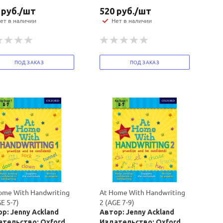
руб.
/шт
520
руб.
/шт
ет в наличии
Нет в наличии
ПОД ЗАКАЗ
ПОД ЗАКАЗ
ome With Handwriting
At Home With Handwriting
E 5-7)
2 (AGE 7-9)
р: Jenny Ackland
Автор: Jenny Ackland
ательство: Oxford
Издательство: Oxford