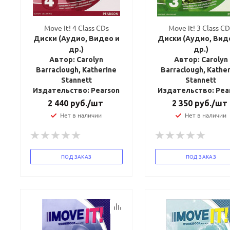
Move It! 4 Class CDs
Move It! 3 Class C
Диски (Аудио, Видео и
Диски (Аудио, Вид
др.)
др.)
Автор: Carolyn
Автор: Carolyn
Barraclough, Katherine
Barraclough, Kathe
Stannett
Stannett
Издательство: Pearson
Издательство: Pea
2 440
руб.
/шт
2 350
руб.
/шт
Нет в наличии
Нет в наличии
ПОД ЗАКАЗ
ПОД ЗАКАЗ