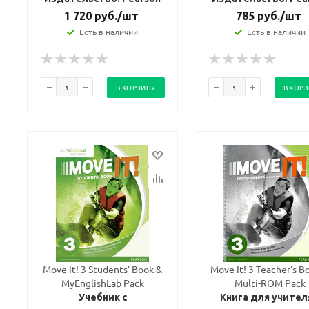
1 720
руб.
/шт
785
руб.
/шт
Есть в наличии
Есть в наличии
В КОРЗИНУ
В КОР
Move It! 3 Students' Book &
Move It! 3 Teacher's B
MyEnglishLab Pack
Multi-ROM Pack
Учебник с
Книга для учител