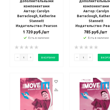
дополнительными
дополнительны
компонентами
компонентами
Автор: Carolyn
Автор: Carolyn
Barraclough, Katherine
Barraclough, Kathe
Stannett
Stannett
Издательство: Pearson
Издательство: Pea
1 720
руб.
/шт
785
руб.
/шт
Есть в наличии
Есть в наличии
В КОРЗИНУ
В КОР