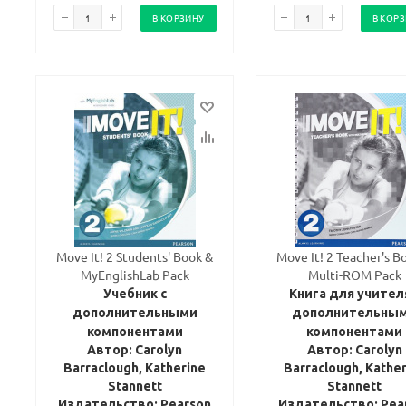
В КОРЗИНУ
В КОР
Move It! 2 Students' Book &
Move It! 2 Teacher's B
MyEnglishLab Pack
Multi-ROM Pack
Учебник с
Книга для учител
дополнительными
дополнительны
компонентами
компонентами
Автор: Carolyn
Автор: Carolyn
Barraclough, Katherine
Barraclough, Kathe
Stannett
Stannett
Издательство: Pearson
Издательство: Pea