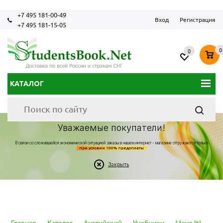
+7 495 181-00-49
Вход
Регистрация
+7 495 181-15-05
0
0
КАТАЛОГ
Уважаемые покупатели!
В связи со сложившейся экономической ситуацией заказы в нашем интернет - магазине отгружаются только
при условии 100% предоплаты
Закрыть
Главная
-
Каталог
-
Английский
-
Учебники
-
Move It!
-