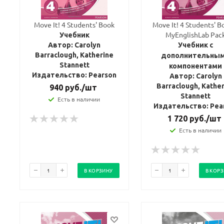
Move It! 4 Students' Book
Move It! 4 Students' B
MyEnglishLab Pac
Учебник
Автор: Carolyn
Учебник с
Barraclough, Katherine
дополнительны
Stannett
компонентами
Издательство: Pearson
Автор: Carolyn
Barraclough, Kathe
940
руб.
/шт
Stannett
Есть в наличии
Издательство: Pea
1 720
руб.
/шт
Есть в наличии
В КОРЗИНУ
В КОР