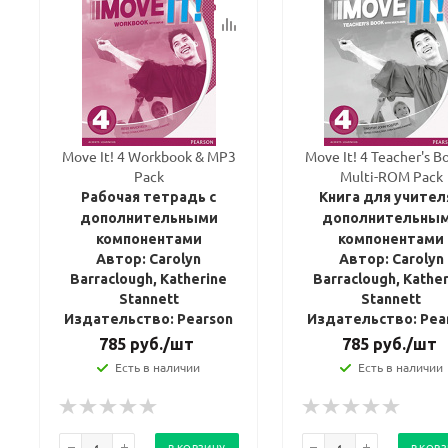
Move It! 4 Workbook & MP3
Move It! 4 Teacher's B
Pack
Multi-ROM Pack
Рабочая тетрадь с
Книга для учител
дополнительными
дополнительны
компонентами
компонентами
Автор: Carolyn
Автор: Carolyn
Barraclough, Katherine
Barraclough, Kathe
Stannett
Stannett
Издательство: Pearson
Издательство: Pea
785
руб.
/шт
785
руб.
/шт
Есть в наличии
Есть в наличии
В КОРЗИНУ
В КОР