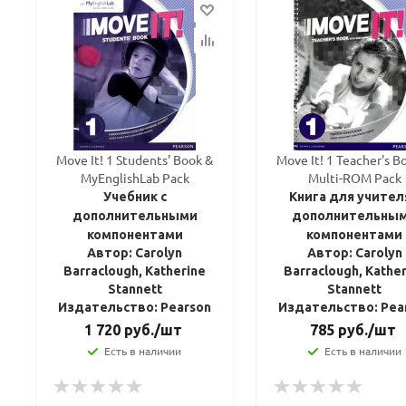
Move It! 1 Students' Book &
Move It! 1 Teacher's B
MyEnglishLab Pack
Multi-ROM Pack
Учебник с
Книга для учител
дополнительными
дополнительны
компонентами
компонентами
Автор: Carolyn
Автор: Carolyn
Barraclough, Katherine
Barraclough, Kathe
Stannett
Stannett
Издательство: Pearson
Издательство: Pea
1 720
руб.
/шт
785
руб.
/шт
Есть в наличии
Есть в наличии