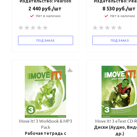
Издательство: Pearson
Издательство: Pea
Ваш E-mail:
Ваш E-mail:
2 440
руб.
/шт
8 530
руб.
/шт
Нет в наличии
Нет в наличии
ПОД ЗАКАЗ
ПОД ЗАКАЗ
политикой
политикой
конфидициальности
конфидициальности
Move It! 3 Workbook & MP3
Move It! 3 eText CD
Pack
Диски (Аудио, Вид
Рабочая тетрадь с
др.)