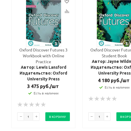
Oxford Discover Futures 3
Oxford Discover Futur
Workbook with Online
Student Book
Practice
Автор: Jayne Wild
Автор: Lewis Lansford
Издательство: Ox
Издательство: Oxford
University Press
University Press
4 180
руб.
/шт
3 475
руб.
/шт
Есть в наличии
Есть в наличии
В КОРЗИНУ
В КОР