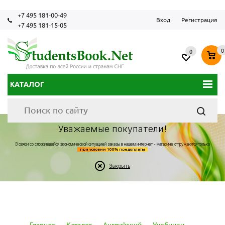
+7 495 181-00-49
Вход
Регистрация
+7 495 181-15-05
0
0
КАТАЛОГ
Уважаемые покупатели!
В связи со сложившейся экономической ситуацией заказы в нашем интернет - магазине отгружаются только
при условии 100% предоплаты
Закрыть
Главная
-
Каталог
-
Английский
-
Учебники
-