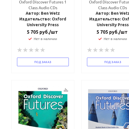
Oxford Discover Futures 1
Oxford Discover Futur
Class Audio CDs
Class Audio CDs
Автор: Ben Wetz
Автор: Ben Wet
Издательство: Oxford
Издательство: Ox
University Press
University Press
политикой
политикой
конфидициальности
конфидициальности
5 705
руб.
/шт
5 705
руб.
/шт
Нет в наличии
Нет в наличии
ПОД ЗАКАЗ
ПОД ЗАКАЗ