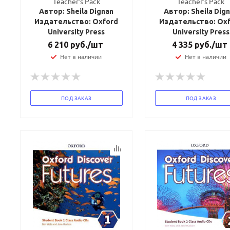
Teacher's Pack
Teacher's Pack
Автор: Sheila Dignan
Автор: Sheila Dig
Издательство: Oxford
Издательство: Ox
University Press
University Press
6 210
руб.
/шт
4 335
руб.
/шт
Нет в наличии
Нет в наличии
ПОД ЗАКАЗ
ПОД ЗАКАЗ
Ваш E-mail:
Ваш E-mail: