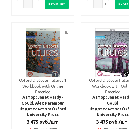
В КОРЗИНУ
В КОР
Oxford Discover Futures 1
Oxford Discover Futur
Workbook with Online
Workbook with Onl
Practice
Practice
Автор: Janet Hardy-
Автор: Janet Hard
Gould, Alex Paramour
Gould
Издательство: Oxford
Издательство: Ox
University Press
University Press
3 475
руб.
/шт
3 475
руб.
/шт
Нет в наличии
Нет в наличии