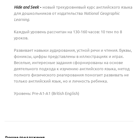
новый трехуровневый курс английского языка
Hide and Seek
-
для дошкольников от издательства
National Geographic
Learning.
Каждый уровень рассчитан на 130-160 часов: 10 тем по 8
уроков.
Развивает навыки аудирования, устной речи и чтения. Буквы,
фониксы, цифры представлены в иллюстрациях и играх.
Веселые, интересные задания сформированы на основе
деятельного подхода к изучению английского языка, метод
полного физического реагирования помогает развивать не
только английский язык, но и личность ребенка.
Ваш E-mail:
Ваш E-mail:
Уровень: Pre-A1-A1 (British English)
политикой
политикой
Лучшие предложения