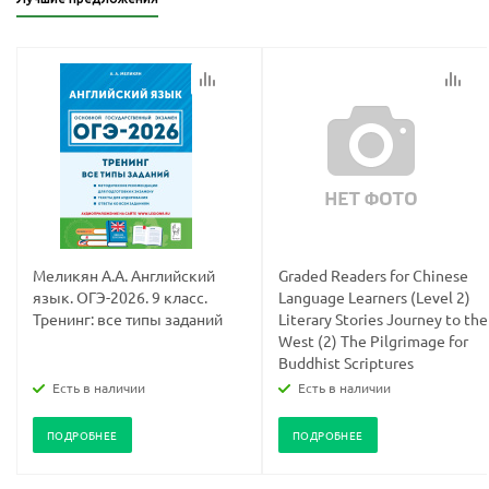
конфидициальности
конфидициальности
Меликян А.А. Английский
Graded Readers for Chinese
язык. ОГЭ-2026. 9 класс.
Language Learners (Level 2)
Тренинг: все типы заданий
Literary Stories Journey to the
West (2) The Pilgrimage for
Buddhist Scriptures
Есть в наличии
Есть в наличии
ПОДРОБНЕЕ
ПОДРОБНЕЕ