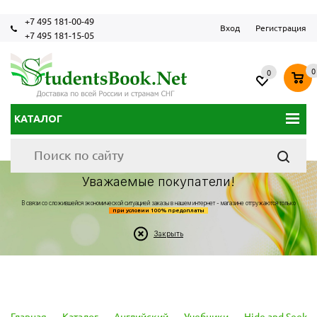
+7 495 181-00-49
Вход
Регистрация
+7 495 181-15-05
0
0
КАТАЛОГ
Уважаемые покупатели!
В связи со сложившейся экономической ситуацией заказы в нашем интернет - магазине отгружаются только
при условии 100% предоплаты
Закрыть
Главная
-
Каталог
-
Английский
-
Учебники
-
Hide and Seek