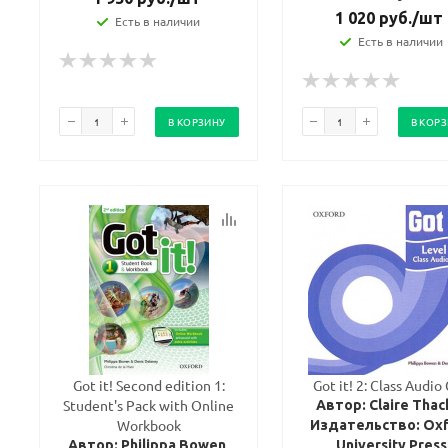
1 020
руб.
/шт
Есть в наличии
Ваш E-mail:
Ваш E-mail:
Есть в наличии
В КОРЗИНУ
В КОР
политикой
политикой
конфидициальности
конфидициальности
Got it! Second edition 1:
Got it! 2: Class Audio
Student's Pack with Online
Автор: Claire Thac
Workbook
Издательство: Ox
Автор: Philippa Bowen,
University Press