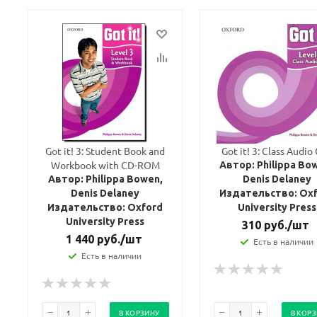
Got it! 3: Student Book and
Got it! 3: Class Audio
Workbook with CD-ROM
Автор: Philippa Bo
Автор: Philippa Bowen,
Denis Delaney
Denis Delaney
Издательство: Ox
Издательство: Oxford
University Press
University Press
310
руб.
/шт
1 440
руб.
/шт
Есть в наличии
Есть в наличии
В КОРЗИНУ
В КОР