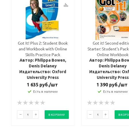
Got It! Plus 2: Student Book
Got it! Second editi
and Workbook with Online
Starter: Student's Pack
Skills Practice Pack
Online Workbook
Автор: Philippa Bowen,
Автор: Philippa Bo
Denis Delaney
Denis Delaney
Издательство: Oxford
Издательство: Ox
University Press
University Press
1 635
руб.
/шт
1 390
руб.
/шт
Есть в наличии
Есть в наличии
В КОРЗИНУ
В КОР