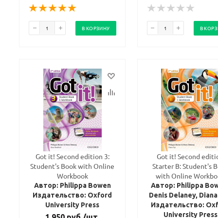
В КОРЗИНУ
В КОР
Got it! Second edition 3:
Got it! Second editi
Student's Book with Online
Starter B: Student's 
Workbook
with Online Workb
Автор: Philippa Bowen
Автор: Philippa Bo
Издательство: Oxford
Denis Delaney, Dian
University Press
Издательство: Ox
University Press
1 950
руб.
/шт