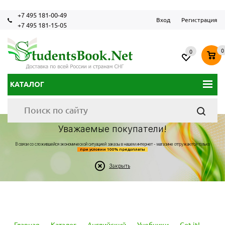
+7 495 181-00-49
Вход
Регистрация
+7 495 181-15-05
0
0
КАТАЛОГ
Уважаемые покупатели!
В связи со сложившейся экономической ситуацией заказы в нашем интернет - магазине отгружаются только
при условии 100% предоплаты
Закрыть
Главная
-
Каталог
-
Английский
-
Учебники
-
Got it!
-