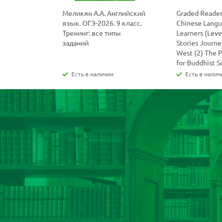
Меликян А.А. Английский
Graded Reader
язык. ОГЭ-2026. 9 класс.
Chinese Lang
Тренинг: все типы
Learners (Level
заданий
Stories Journe
West (2) The 
for Buddhist S
Есть в наличии
Есть в налич