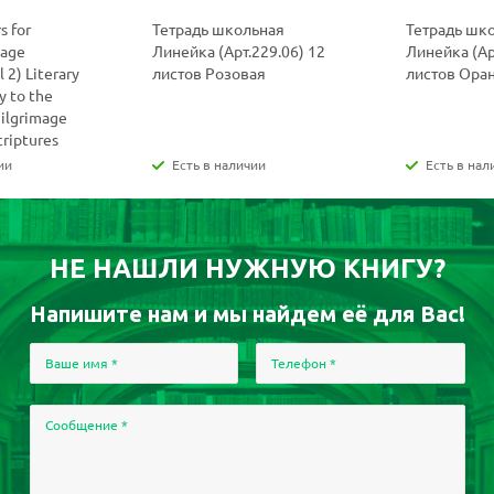
s for
Тетрадь школьная
Тетрадь шк
uage
Линейка (Арт.229.06) 12
Линейка (Ар
 2) Literary
листов Розовая
листов Ора
y to the
Pilgrimage
criptures
ии
Есть в наличии
Есть в нал
НЕ НАШЛИ НУЖНУЮ КНИГУ?
Напишите нам и мы найдем её для Вас!
Ваше имя
*
Телефон
*
Сообщение
*