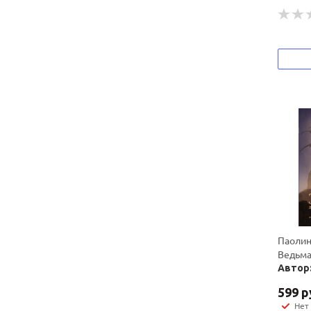
Паолини
Ведьма
Автор:
599
р
Нет