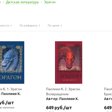
н
-
Детская литература
-
Эрагон
рности
По алфавиту
По цене
 К. 1. Эрагон
Паолини К. 2. Эрагон.
Паол
Возвращение
Брис
 Паолини К.
Автор: Паолини К.
Авто
уб.
/шт
649
руб.
/шт
649
 в наличии