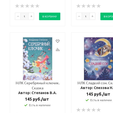
В КОРЗИНУ
В КОР
МЛК Серебряный ключик.
МЛК Сладкий сон. Ск
Сказка
Автор: Спехова Н
Автор: Степанов В.А.
145
руб.
/шт
145
руб.
/шт
Есть в наличии
Есть в наличии