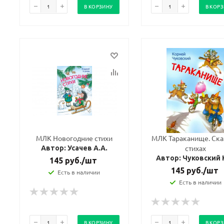
В КОРЗИНУ
В КОР
МЛК Новогодние стихи
МЛК Тараканище. Ска
стихах
Автор: Усачев А.А.
Автор: Чуковский 
145
руб.
/шт
145
руб.
/шт
Есть в наличии
Есть в наличии
В КОРЗИНУ
В КОР