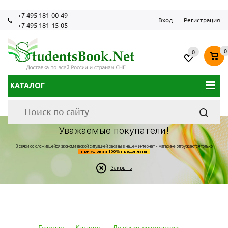
+7 495 181-00-49
Вход
Регистрация
+7 495 181-15-05
0
0
КАТАЛОГ
Уважаемые покупатели!
В связи со сложившейся экономической ситуацией заказы в нашем интернет - магазине отгружаются только
при условии 100% предоплаты
Закрыть
Главная
-
Каталог
-
Детская литература
-