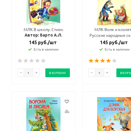
МЛК В школу. Стихи.
МЛК Волк и козлят
Русские народные ск
Автор: Барто А.Л.
145
руб.
/шт
145
руб.
/шт
Есть в наличии
Есть в наличии
В КОРЗИНУ
В КОР