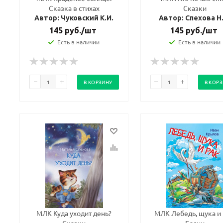
Сказка в стихах
Сказки
Автор: Чуковский К.И.
Автор: Спехова Н
145
руб.
/шт
145
руб.
/шт
Есть в наличии
Есть в наличии
В КОРЗИНУ
В КОР
МЛК Куда уходит день?
МЛК Лебедь, щука и 