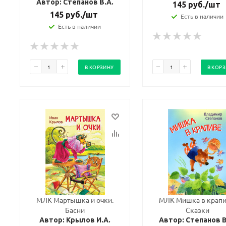
Автор: Степанов В.А.
145
руб.
/шт
145
руб.
/шт
Есть в наличии
Есть в наличии
В КОРЗИНУ
В КОР
Ваш E-mail:
Ваш E-mail:
МЛК Мартышка и очки.
МЛК Мишка в крапи
Басни
Сказки
Автор: Крылов И.А.
Автор: Степанов В