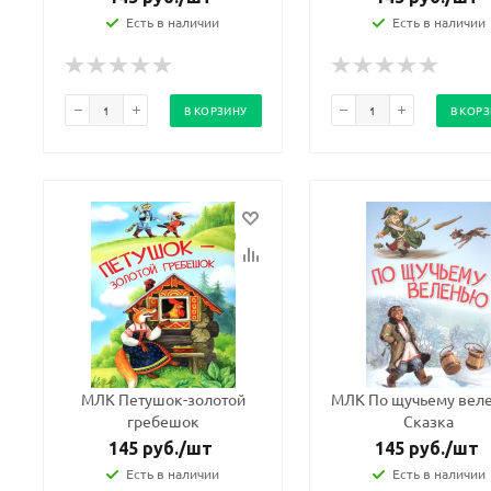
Есть в наличии
Есть в наличии
В КОРЗИНУ
В КОР
МЛК Петушок-золотой
МЛК По щучьему вел
гребешок
Сказка
145
руб.
/шт
145
руб.
/шт
Есть в наличии
Есть в наличии