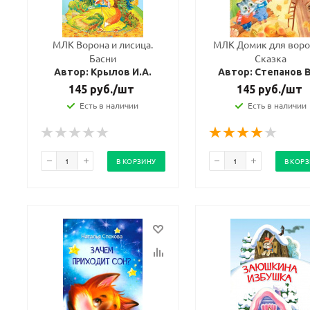
МЛК Ворона и лисица.
МЛК Домик для воро
Басни
Сказка
Автор: Крылов И.А.
Автор: Степанов В
145
руб.
/шт
145
руб.
/шт
Есть в наличии
Есть в наличии
В КОРЗИНУ
В КОР