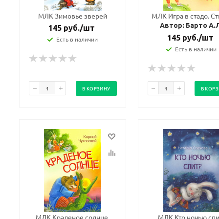
МЛК Зимовье зверей
МЛК Игра в стадо. Ст
Автор: Барто А.
145
руб.
/шт
145
руб.
/шт
Есть в наличии
Есть в наличии
В КОРЗИНУ
В КОР
МЛК Краденое солнце.
МЛК Кто ночью спи