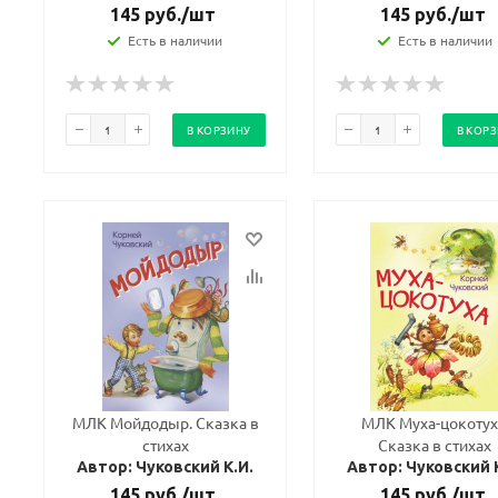
145
руб.
/шт
145
руб.
/шт
Есть в наличии
Есть в наличии
политикой
политикой
конфидициальности
конфидициальности
В КОРЗИНУ
В КОР
МЛК Мойдодыр. Сказка в
МЛК Муха-цокотух
стихах
Сказка в стихах
Автор: Чуковский К.И.
Автор: Чуковский 
145
руб.
/шт
145
руб.
/шт