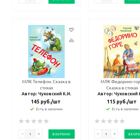
МЛК Телефон. Сказка в
МЛК Федорино гор
стихах
Сказка в стихах
Автор: Чуковский К.И.
Автор: Чуковский 
145
руб.
/шт
115
руб.
/шт
Есть в наличии
Есть в наличии
В КОРЗИНУ
В КОР