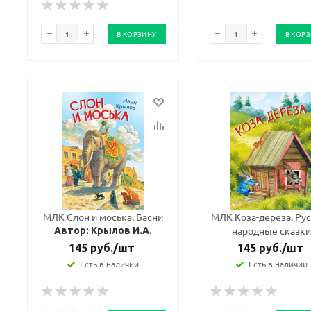
В КОРЗИНУ
В КОР
МЛК Слон и моська. Басни
МЛК Коза-дереза. Ру
народные сказк
Автор: Крылов И.А.
145
руб.
/шт
145
руб.
/шт
Есть в наличии
Есть в наличии