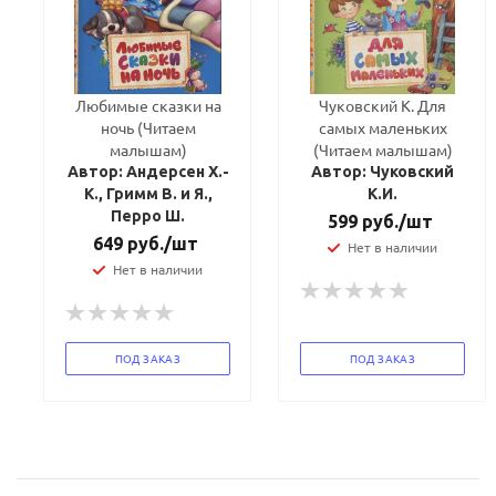
Любимые сказки на
Чуковский К. Для
ночь (Читаем
самых маленьких
малышам)
(Читаем малышам)
Автор: Андерсен Х.-
Автор: Чуковский
К., Гримм В. и Я.,
К.И.
Перро Ш.
599
руб.
/шт
649
руб.
/шт
Нет в наличии
Нет в наличии
ПОД ЗАКАЗ
ПОД ЗАКАЗ