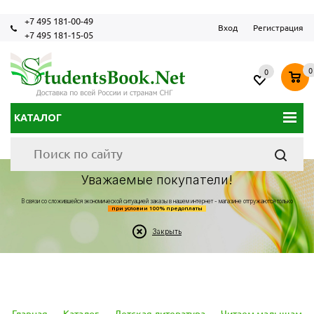
+7 495 181-00-49
Вход
Регистрация
+7 495 181-15-05
0
0
КАТАЛОГ
Уважаемые покупатели!
В связи со сложившейся экономической ситуацией заказы в нашем интернет - магазине отгружаются только
при условии 100% предоплаты
Закрыть
Главная
-
Каталог
-
Детская литература
-
Читаем малышам