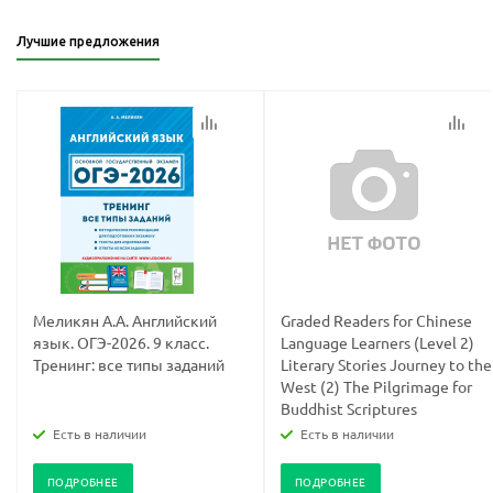
Лучшие предложения
Ваш E-mail:
Ваш E-mail:
политикой
политикой
конфидициальности
конфидициальности
Меликян А.А. Английский
Graded Readers for Chinese
язык. ОГЭ-2026. 9 класс.
Language Learners (Level 2)
Тренинг: все типы заданий
Literary Stories Journey to the
West (2) The Pilgrimage for
Buddhist Scriptures
Есть в наличии
Есть в наличии
ПОДРОБНЕЕ
ПОДРОБНЕЕ