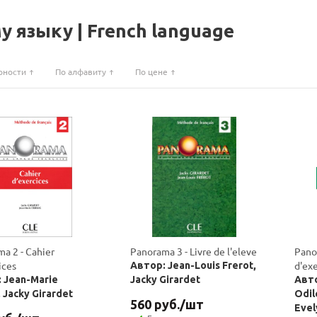
 языку | French language
рности
По алфавиту
По цене
a 2 - Cahier
Panorama 3 - Livre de l'eleve
Pano
ices
d'ex
Автор: Jean-Louis Frerot,
 Jean-Marie
Jacky Girardet
Авто
, Jacky Girardet
Odil
560
руб.
/шт
Evel