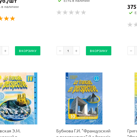
уб.
/шт
Есть в наличии
375
ь в наличии
Е
В КОРЗИНУ
В КОРЗИНУ
вская Э.М.
Бубнова Г.И. "Французский
Григ
узский в
в перспективе" (Le francais
"Фра