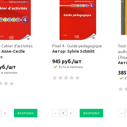
политикой
политикой
конфидициальности
конфидициальности
- Cahier d'activites
Pixel 4 - Guide pedagogique
Tout 
audio
 Anne-Cecile
Автор: Sylvie Schmitt
(Лиц
rc
945
руб.
/шт
Авто
уб.
/шт
Есть в наличии
385
ь в наличии
Е
В КОРЗИНУ
В КОРЗИНУ