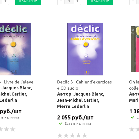
В КОРЗИНУ
В КОРЗИНУ
 - Livre de l'eleve
Declic 3 - Cahier d'exercices
Oh la
+ CD audio
colle
 Jacques Blanc,
chel Cartier,
Автор: Jacques Blanc,
Авто
 Lederlin
Jean-Michel Cartier,
Mari
Pierre Lederlin
руб.
/шт
1 3
2 055
руб.
/шт
ь в наличии
Е
Есть в наличии