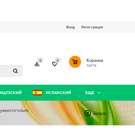
Вход
Регистрация
0
Корзина
0
0
пуста
НЦУЗСКИЙ
ИСПАНСКИЙ
ЕЩЕ
ружаются только
Закрыть