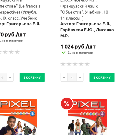
пективе" (Le francais
Французский язык
erspective) (Углубл.
"Объектив". Учебник. 10 -
). IX класс. Учебник
11 классы (
р: Григорьева Е.Я.
Автор: Григорьева Е.Я.,
Горбачева Е.Ю., Лисенко
70
руб.
/шт
М.Р.
сть в наличии
1 024
руб.
/шт
Есть в наличии
В КОРЗИНУ
В КОРЗИНУ