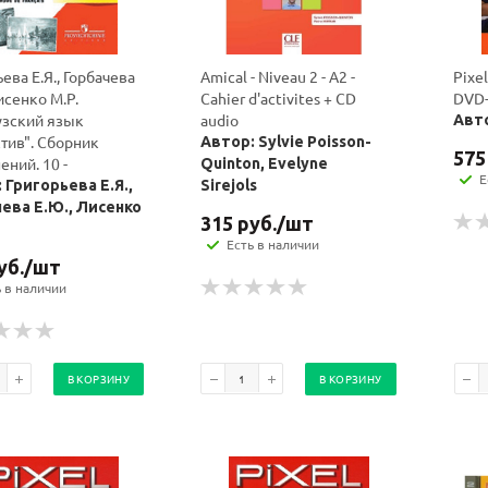
ева Е.Я., Горбачева
Amical - Niveau 2 - A2 -
Pixel
исенко М.Р.
Cahier d'activites + CD
DVD
зский язык
audio
Авто
тив". Сборник
Автор: Sylvie Poisson-
575
ений. 10 -
Quinton, Evelyne
Е
 Григорьева Е.Я.,
Sirejols
ева Е.Ю., Лисенко
315
руб.
/шт
Есть в наличии
уб.
/шт
ь в наличии
В КОРЗИНУ
В КОРЗИНУ
Ваш E-mail:
Ваш E-mail: