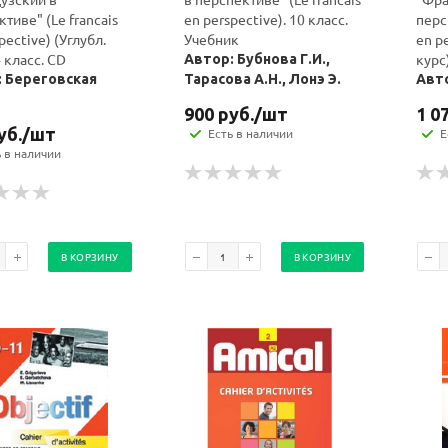
тиве" (Le francais
en perspective). 10 класс.
перс
pective) (Углубл.
Учебник
en p
4 класс. CD
курс
Автор: Бубнова Г.И.,
: Береговская
Тарасова А.Н., Лонэ Э.
Авто
900
руб.
/шт
1 0
уб.
/шт
Есть в наличии
Е
ь в наличии
В КОРЗИНУ
В КОРЗИНУ