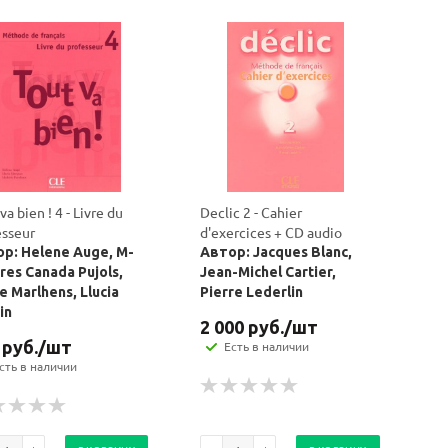
va bien ! 4 - Livre du
Declic 2 - Cahier
esseur
d'exercices + CD audio
р: Helene Auge, M-
Автор: Jacques Blanc,
res Canada Pujols,
Jean-Michel Cartier,
re Marlhens, Llucia
Pierre Lederlin
in
2 000
руб.
/шт
руб.
/шт
Есть в наличии
сть в наличии