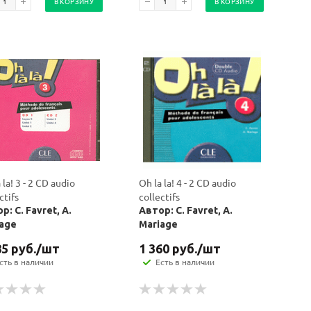
В КОРЗИНУ
В КОРЗИНУ
 la! 3 - 2 CD audio
Oh la la! 4 - 2 CD audio
ctifs
collectifs
р: C. Favret, A.
Автор: C. Favret, A.
age
Mariage
85
руб.
/шт
1 360
руб.
/шт
сть в наличии
Есть в наличии