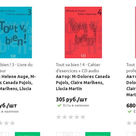
bien ! 3 - Livre du
Tout va bien ! 4 - Cahier
Tout 
eur
d'exercices + CD audio
prof
 Helene Auge, M-
Автор: M-Dolores Canada
Авто
s Canada Pujols,
Pujols, Claire Marlhens,
Dolo
Marlhens, Llucia
Llucia Martin
Clai
Mart
305
руб.
/шт
уб.
/шт
680
Есть в наличии
ь в наличии
Е