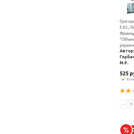
Григорь
Е.Ю., Л
Францу
"Объек
упражн
Автор:
Горбач
М.Р.
525
р
Ест