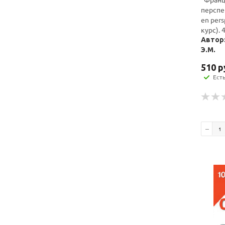
перспек
en pers
курс). 
Автор
Э.М.
510
р
Ест