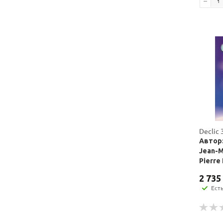
Declic 3
Автор:
Jean-Mi
Pierre
2 735
Ест