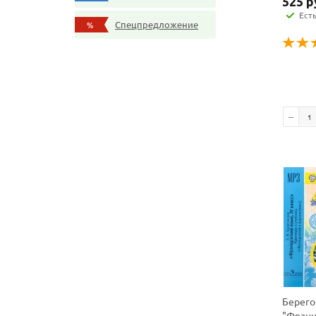
525
р
Ест
Спецпредложение
%
Берего
"Франц