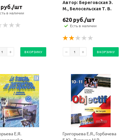
Автор: Береговская Э.
руб.
/шт
М., Белосельская Т. В.
сть в наличии
620
руб.
/шт
Есть в наличии
В КОРЗИНУ
В КОРЗИНУ
орьева Е.Я.
Григорьева Е.Я., Горбачева
нцузский в
Е.Ю., Лисенко М.Р.