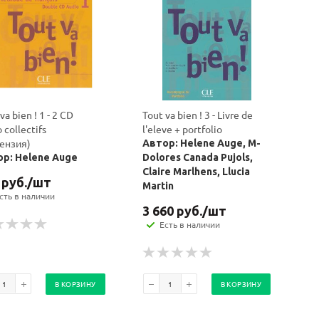
va bien ! 1 - 2 CD
Tout va bien ! 3 - Livre de
 collectifs
l'eleve + portfolio
ензия)
Автор: Helene Auge, M-
р: Helene Auge
Dolores Canada Pujols,
Claire Marlhens, Llucia
руб.
/шт
Martin
сть в наличии
3 660
руб.
/шт
Есть в наличии
В КОРЗИНУ
В КОРЗИНУ