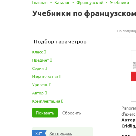
Главная
-
Каталог
-
Французский
-
Учебники
Учебники по французскому
По популя
Подбор параметров
Класс
Предмет
Серия
Издательство
Уровень
Автор
Комплектация
Panoram
d'exerc
Автор:
Cridlig
Хит продаж
ХИТ