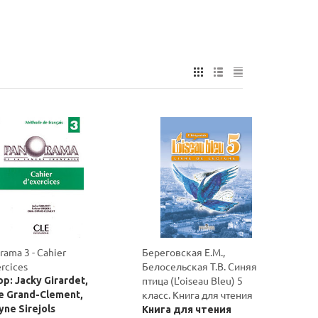
rama 3 - Cahier
Береговская Е.М.,
ercices
Белосельская Т.В. Синяя
птица (L'oiseau Bleu) 5
р: Jacky Girardet,
класс. Книга для чтения
e Grand-Clement,
yne Sirejols
Книга для чтения