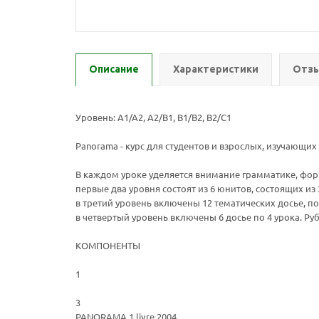
Описание
Характеристики
Отзы
Уровень: А1/А2, А2/В1, В1/В2, В2/С1
Panorama - курс для студентов и взрослых, изучающих 
В каждом уроке уделяется внимание грамматике, фо
первые два уровня состоят из 6 юнитов, состоящих из 
в третий уровень включены 12 тематических досье, п
в четвертый уровень включены 6 досье по 4 урока. Р
КОМПОНЕНТЫ
1
3
PANORAMA 1 livre 2004