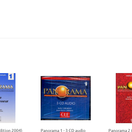
политикой
политикой
конфидициальности
конфидициальности
dition 2004)
Panorama 1 - 3 CD audio
Panorama 2 