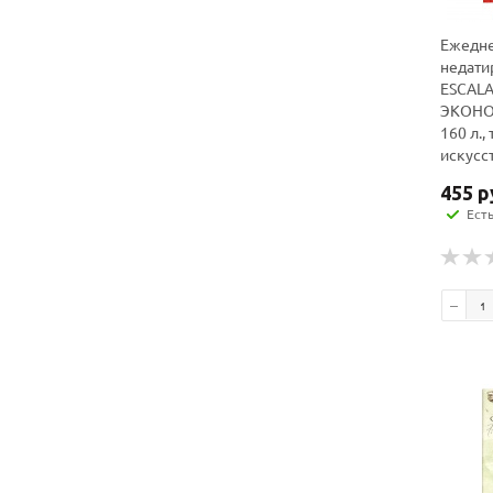
Ежедн
недати
ESCAL
ЭКОНО
160 л.,
искусс
455
р
Ест