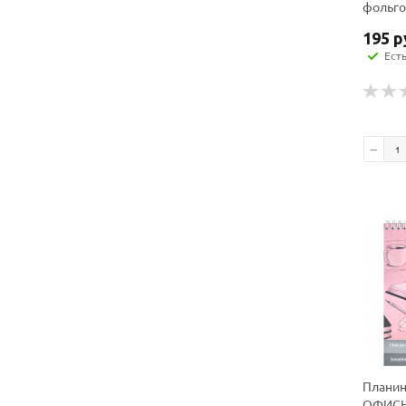
фольго
195
р
Ест
Планин
ОФИСН