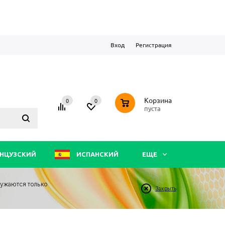
Вход
Регистрация
0
Корзина
0
0
пуста
НЦУЗСКИЙ
ИСПАНСКИЙ
ЕЩЕ
ружаются только
Закрыть