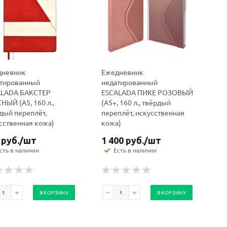
дневник
Ежедневник
тированный
недатированный
ALADA БАКСТЕР
ESCALADA ПИКЕ РОЗОВЫЙ
НЫЙ (А5, 160 л.,
(А5+, 160 л., твёрдый
дый переплёт,
переплёт, искусственная
сственная кожа)
кожа)
руб.
/шт
1 400
руб.
/шт
сть в наличии
Есть в наличии
В КОРЗИНУ
В КОРЗИНУ