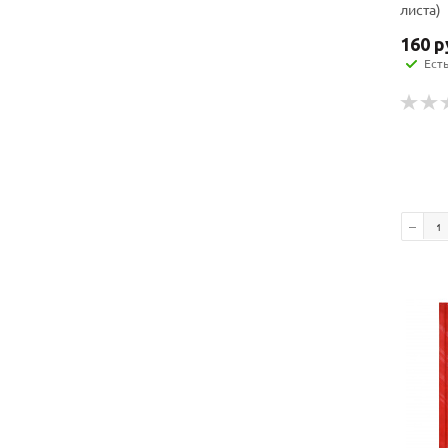
листа)
160
р
Ест