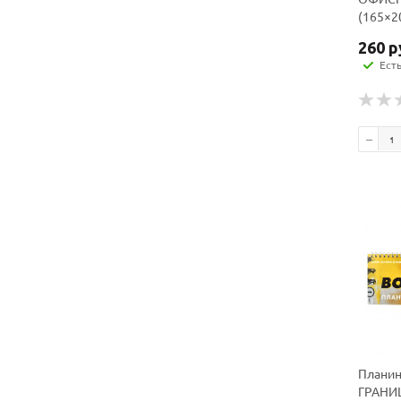
(165×2
260
р
Ест
Планин
ГРАНИЦ