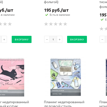
й)
фольгой)
тисн
фоль
уб.
/шт
195
руб.
/шт
195
ь в наличии
Есть в наличии
Е
В КОРЗИНУ
В КОРЗИНУ
г недатированный
Планинг недатированный
План
ЫЙ КОТИК
ДЕЛОВОЙ СТИЛЬ
НОЧ