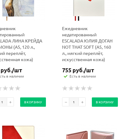
дневник
Ежедневник
тированный
недатированный
ALADA ЛИНА КРЕЙДА
ESCALADA ЮЛИЯ ДОГАН
ОНЫ (А5, 120 л.,
NOT THAT SOFT (А5, 160
ий переплёт,
л., мягкий переплёт,
сственная кожа)
искусственная кожа)
руб.
/шт
755
руб.
/шт
сть в наличии
Есть в наличии
В КОРЗИНУ
В КОРЗИНУ