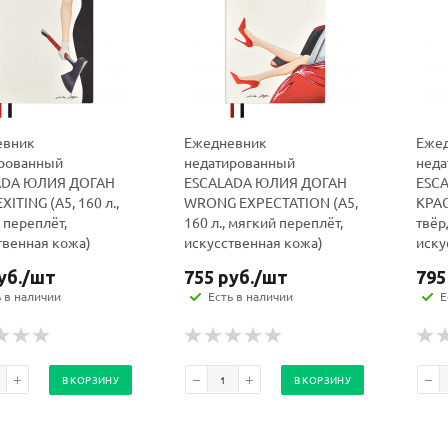
евник
Ежедневник
Еже
рованный
недатированный
неда
ADA ЮЛИЯ ДОГАН
ESCALADA ЮЛИЯ ДОГАН
ESC
EXITING (А5, 160 л.,
WRONG EXPECTATION (А5,
КРАС
 переплёт,
160 л., мягкий переплёт,
твёр
твенная кожа)
искусственная кожа)
иску
уб.
/шт
755
руб.
/шт
795
ь в наличии
Есть в наличии
Е
В КОРЗИНУ
В КОРЗИНУ