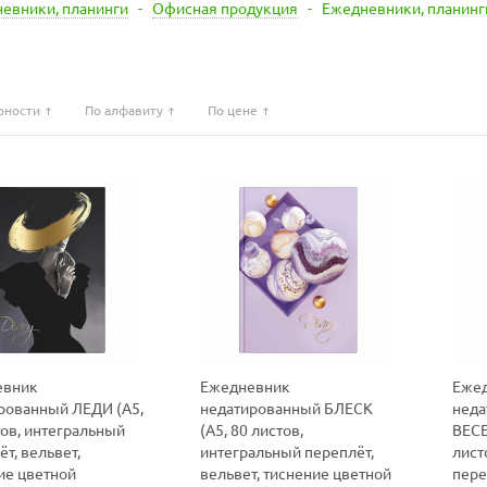
евники, планинги
-
Офисная продукция
-
Ежедневники, планинг
рности
По алфавиту
По цене
евник
Ежедневник
Еже
рованный ЛЕДИ (А5,
недатированный БЛЕСК
неда
тов, интегральный
(А5, 80 листов,
ВЕСЕ
т, вельвет,
интегральный переплёт,
лист
ие цветной
вельвет, тиснение цветной
пере