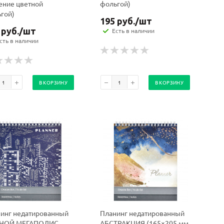
ение цветной
фольгой)
гой)
195
руб.
/шт
руб.
/шт
Есть в наличии
сть в наличии
В КОРЗИНУ
В КОРЗИНУ
инг недатированный
Планинг недатированный
НОЙ МЕГАПОЛИС
АБСТРАКЦИЯ (165×205 мм,