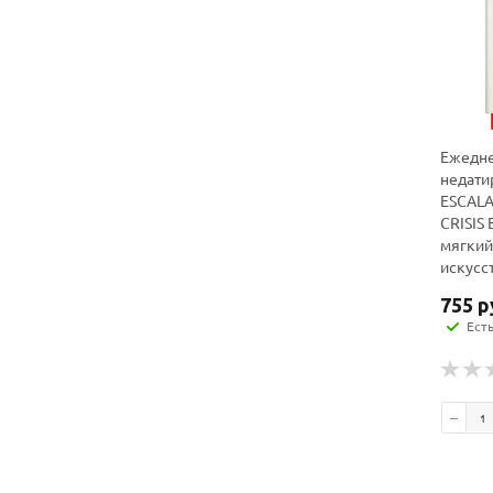
Ежедн
недати
ESCAL
CRISIS 
мягкий
искусс
755
р
Ест