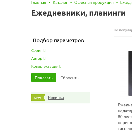
Главная
-
Каталог
-
Офисная продукция
-
Ежедн
Ежедневники, планинги
По популя
Подбор параметров
Серия
Автор
Комплектация
Новинка
NEW
Ежедн
недати
80 лис
переплё
тиснен