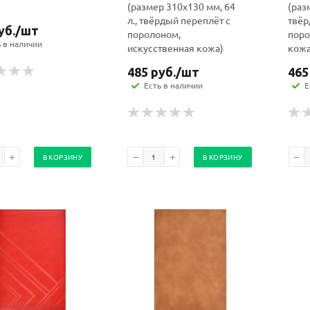
(размер 310x130 мм, 64
(раз
л., твёрдый переплёт с
твёр
уб.
/шт
поролоном,
поро
ь в наличии
искусственная кожа)
кожа
485
руб.
/шт
465
Есть в наличии
Е
В КОРЗИНУ
В КОРЗИНУ
Ваш E-mail:
Ваш E-mail: