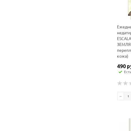
Ежедн
недати
ESCAL
ЗЕМЛЯ (
перепл
кожа)
490
р
Ест