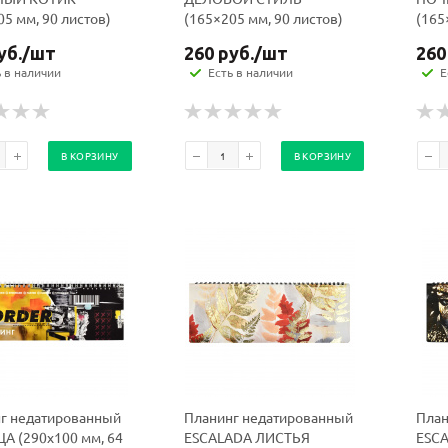
05 мм, 90 листов)
(165×205 мм, 90 листов)
(165
уб.
/шт
260
руб.
/шт
260
ь в наличии
Есть в наличии
Е
В КОРЗИНУ
В КОРЗИНУ
г недатированный
Планинг недатированный
План
А (290х100 мм, 64
ESCALADA ЛИСТЬЯ
ESC