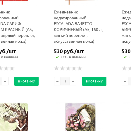
евник
Ежедневник
Еже
рованный
недатированный
неда
ADA САРИФ
ESCALADA ВАЧЕТТО
ESC
М КРАСНЫЙ (А5,
КОРИЧНЕВЫЙ (А5, 160 л.,
БИРЮ
политикой
политикой
 твёрдый переплёт,
мягкий переплёт,
мягк
конфидициальности
конфидициальности
твенная кожа)
искусственная кожа)
иску
уб.
/шт
530
руб.
/шт
530
ь в наличии
Есть в наличии
Е
В КОРЗИНУ
В КОРЗИНУ