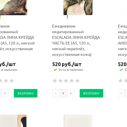
евник
Ежедневник
Еже
рованный
недатированный
неда
ADA ЛИНА КРЕЙДА
ESCALADA ЛИНА КРЕЙДА
ESC
А5, 120 л., мягкий
ЧАСТЬ ЕЕ (А5, 120 л.,
АНЕМ
ёт, искусственная
мягкий переплёт,
мягк
искусственная кожа)
иску
уб.
/шт
520
руб.
/шт
520
ь в наличии
Есть в наличии
Е
В КОРЗИНУ
В КОРЗИНУ