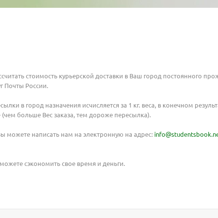
считать стоимость курьерской доставки в Ваш город постоянного про
г Почты России.
лки в город назначения исчисляется за 1 кг. веса, в конечном резуль
Ваш E-mail:
Ваш E-mail:
 (чем больше Вес заказа, тем дороже пересылка).
Вы можете написать нам на электронную на адрес:
info@studentsbook.n
сможете сэкономить свое время и деньги.
политикой
политикой
конфидициальности
конфидициальности