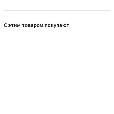
С этим товаром покупают
Junior 2 - Cahier d'exercices
Junior 2 - Livre du professeur
Есть в наличии
Есть в наличии
275 руб.
550 руб.
ПОДРОБНЕЕ
ПОДРОБНЕЕ