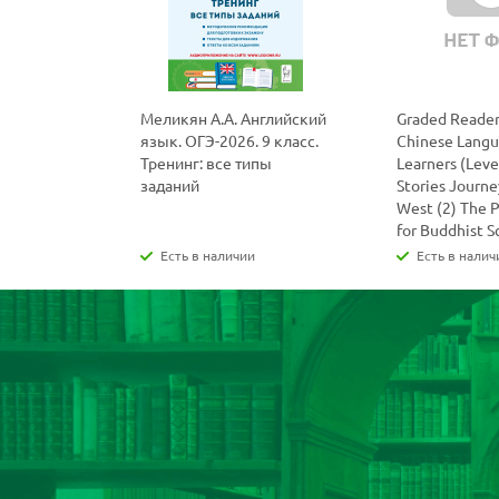
Меликян А.А. Английский
Graded Reader
язык. ОГЭ-2026. 9 класс.
Chinese Lang
Тренинг: все типы
Learners (Level
заданий
Stories Journe
West (2) The 
for Buddhist S
Есть в наличии
Есть в налич