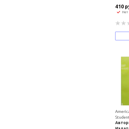
410
р
Нет
Americ
Student
Автор:
Издат