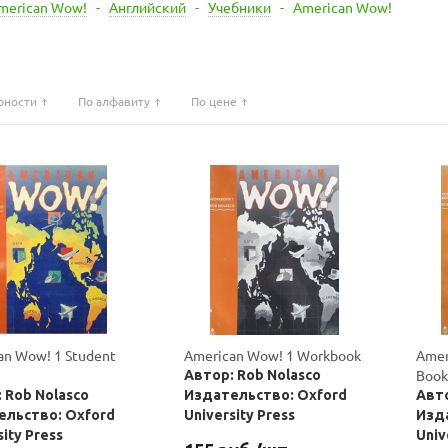
merican Wow!
-
Английский
-
Учебники
-
American Wow!
рности
По алфавиту
По цене
an Wow! 1 Student
American Wow! 1 Workbook
Amer
Book
Автор: Rob Nolasco
 Rob Nolasco
Издательство: Oxford
Авто
ельство: Oxford
University Press
Изд
sity Press
Univ