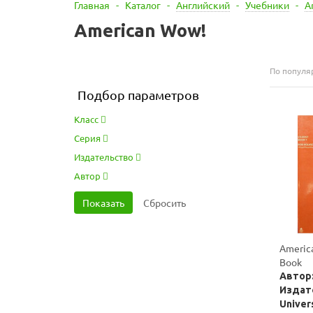
Главная
-
Каталог
-
Английский
-
Учебники
-
A
American Wow!
По популя
Подбор параметров
Класс
Серия
Издательство
Автор
Americ
Book
Автор:
Издат
Univer