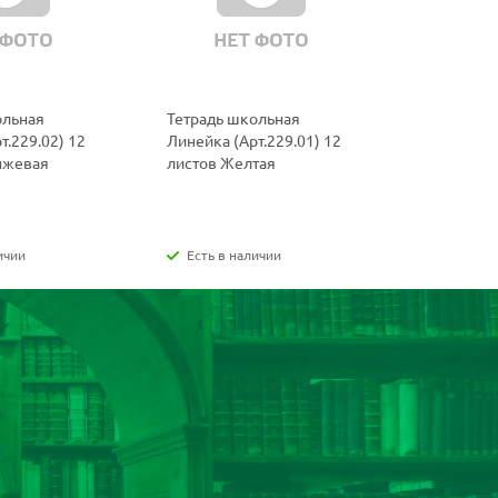
ольная
Тетрадь школьная
Тетрадь ш
т.229.02) 12
Линейка (Арт.229.01) 12
(Арт.219.0
нжевая
листов Желтая
Фиолетов
ичии
Есть в наличии
Есть в н