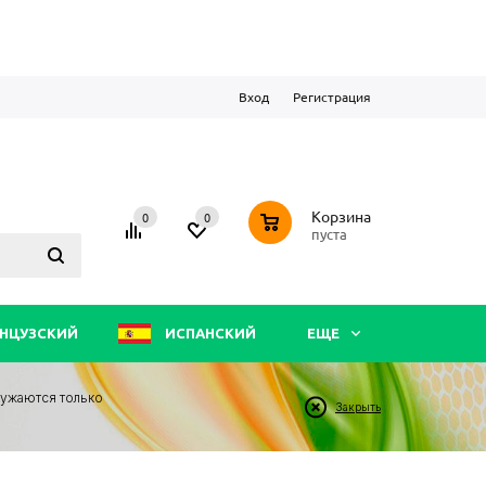
Вход
Регистрация
0
Корзина
0
0
пуста
НЦУЗСКИЙ
ИСПАНСКИЙ
ЕЩЕ
ружаются только
Закрыть