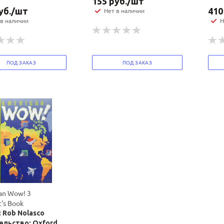
155
руб.
/шт
уб.
/шт
410
Нет в наличии
 в наличии
Н
ПОД ЗАКАЗ
ПОД ЗАКАЗ
an Wow! 3
's Book
 Rob Nolasco
ельство: Oxford