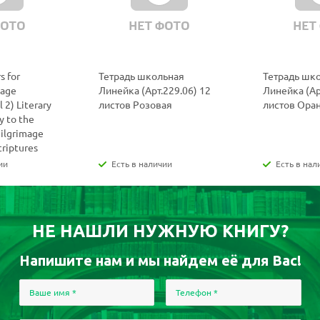
s for
Тетрадь школьная
Тетрадь шк
uage
Линейка (Арт.229.06) 12
Линейка (Ар
 2) Literary
листов Розовая
листов Ора
y to the
Pilgrimage
criptures
ии
Есть в наличии
Есть в нал
НЕ НАШЛИ НУЖНУЮ КНИГУ?
Напишите нам и мы найдем её для Вас!
Ваше имя
*
Телефон
*