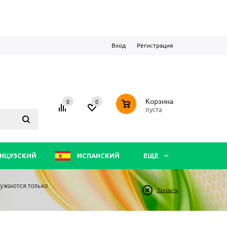
Вход
Регистрация
0
Корзина
0
0
пуста
НЦУЗСКИЙ
ИСПАНСКИЙ
ЕЩЕ
ружаются только
Закрыть