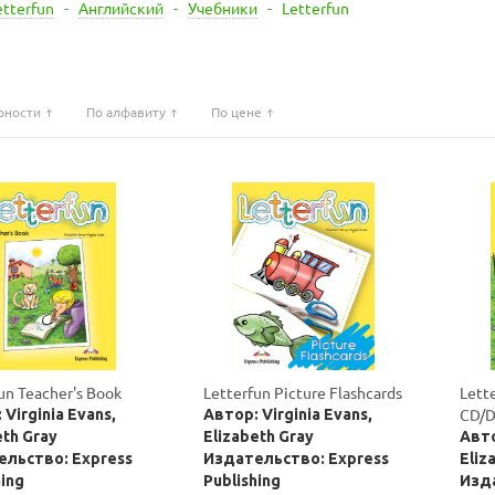
etterfun
-
Английский
-
Учебники
-
Letterfun
рности
По алфавиту
По цене
un Teacher's Book
Letterfun Picture Flashcards
Lett
CD/D
 Virginia Evans,
Автор: Virginia Evans,
eth Gray
Elizabeth Gray
Авто
льство: Express
Издательство: Express
Eliz
hing
Publishing
Изда