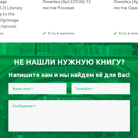
uage
Линейка (Арт.229.06) 12
Линейка (Ар
 2) Literary
листов Розовая
листов Ора
y to the
Pilgrimage
criptures
ии
Есть в наличии
Есть в нал
НЕ НАШЛИ НУЖНУЮ КНИГУ?
Напишите нам и мы найдем её для Вас!
Ваше имя
*
Телефон
*
Сообщение
*