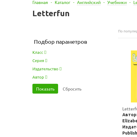
Главная
-
Каталог
-
Английский
-
Учебники
-
L
Letterfun
По популя
Подбор параметров
Класс
Серия
Издательство
Автор
Letterf
Автор:
Elizab
Издате
Publis