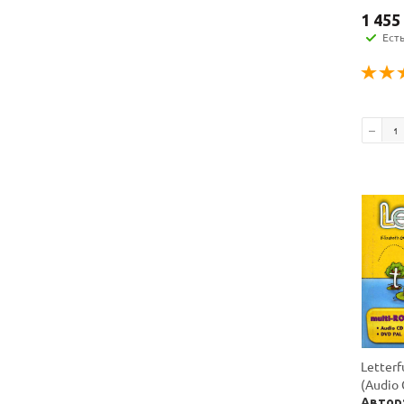
1 455
Ест
Letter
(Audio 
Автор: