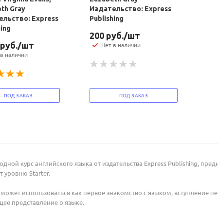
eth Gray
Издательство: Express
льство: Express
Publishing
hing
200
руб.
/шт
руб.
/шт
Нет в наличии
 в наличии
ПОД ЗАКАЗ
ПОД ЗАКАЗ
Ваш E-mail:
Ваш E-mail:
вводной курс английского языка от издательства Express Publishing, пр
т уровню Starter.
политикой
политикой
 может использоваться как первое знакомство с языком, вступление 
конфидициальности
конфидициальности
щее представление о языке.