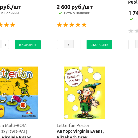
Publ
руб.
/шт
2 600
руб.
/шт
1 7
ь в наличии
Есть в наличии
Е
В КОРЗИНУ
В КОРЗИНУ
fun Multi-ROM
Letterfun Poster
CD / DVD-PAL)
Автор: Virginia Evans,
 Virginia Evans,
Elizabeth Gray