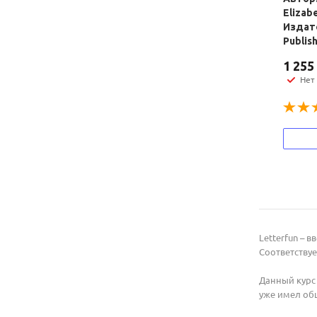
Elizab
Издате
Publis
1 255
Нет
Letterfun – 
Соответствуе
Данный курс
уже имел об