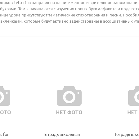
ников Letterfun направлена на письменное и зрительное запоминание 
уквами. Темы начинаются с изучения новых букв алфавита и подаются 
ице урока присутствуют тематические стихотворения и песни. Пособия
наклейками, которые будут активно задействованы в ассоциативных у
s for
Тетрадь школьная
Тетрадь шк