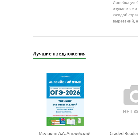
Линейка учеб
изучаемыми б
каждой стран
вырезаний, 
Лучшие предложения
Меликян А.А. Английский
Graded Reader