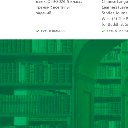
язык. ОГЭ-2026. 9 класс.
Chinese Lang
Тренинг: все типы
Learners (Level
заданий
Stories Journe
West (2) The 
for Buddhist S
Есть в наличии
Есть в налич