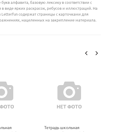
букв алфавита, базовую лексику в соответствии с
в виде ярких раскрасок, ребусов и иллюстраций. На
 Letterfun содержат страницы с карточками для
пражнениях, нацеленных на закрепление материала.
ольная
Тетрадь школьная
Тетрадь ш