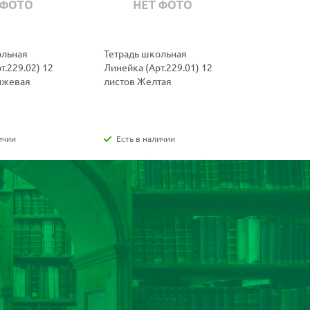
ольная
Тетрадь школьная
Тетрадь ш
т.229.02) 12
Линейка (Арт.229.01) 12
(Арт.219.0
нжевая
листов Желтая
Фиолетов
ичии
Есть в наличии
Есть в н