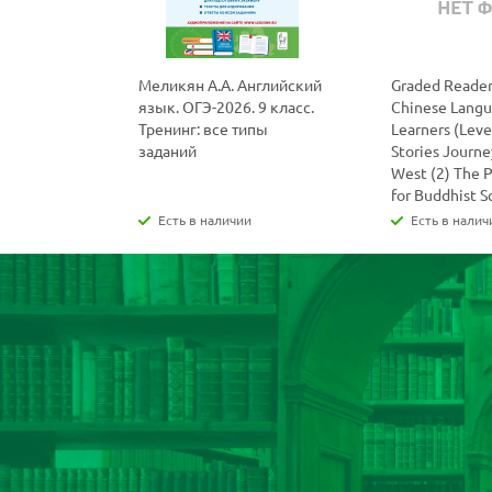
Меликян А.А. Английский
Graded Reader
язык. ОГЭ-2026. 9 класс.
Chinese Lang
Тренинг: все типы
Learners (Level
заданий
Stories Journe
West (2) The 
for Buddhist S
Есть в наличии
Есть в налич