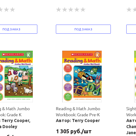
ПОД ЗАКАЗ
ПОД ЗАКАЗ
Ваш E-mail:
Ваш E-mail:
политикой
политикой
конфидициальности
конфидициальности
g & Math Jumbo
Reading & Math Jumbo
Sigh
ok: Grade K
Workbook: Grade Pre-K
Work
 Terry Cooper,
Автор: Terry Cooper
Авто
ia Dooley
Cham
1 305
руб.
/шт
Jane