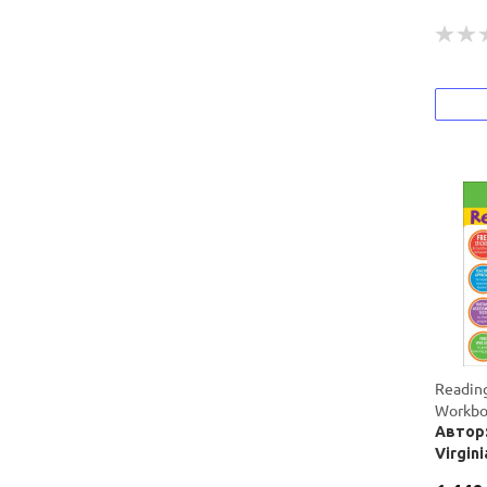
Readin
Workbo
Автор:
Virgin