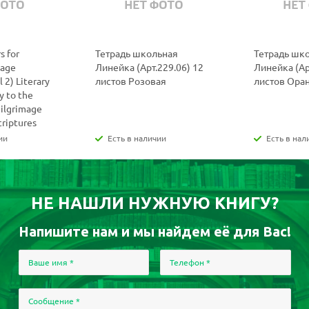
s for
Тетрадь школьная
Тетрадь шк
uage
Линейка (Арт.229.06) 12
Линейка (Ар
 2) Literary
листов Розовая
листов Ора
y to the
Pilgrimage
criptures
ии
Есть в наличии
Есть в нал
НЕ НАШЛИ НУЖНУЮ КНИГУ?
Напишите нам и мы найдем её для Вас!
Ваше имя
*
Телефон
*
Сообщение
*