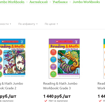
umbo Workbooks
-
Английский
-
Учебники
-
Jumbo Workbooks
рности
По алфавиту
По цене
g & Math Jumbo
Reading & Math Jumbo
Read
ok: Grade 2
Workbook: Grade 3
Work
руб.
/шт
1 440
руб.
/шт
1 4
 в наличии
Нет в наличии
Н