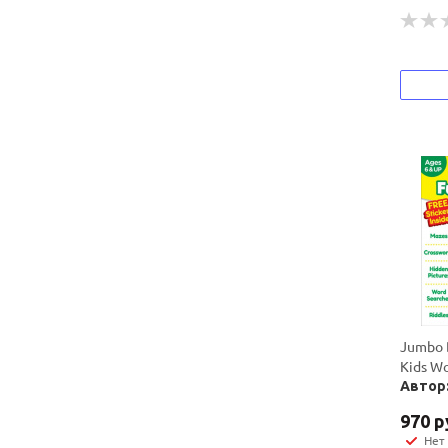
Jumbo B
Kids W
Автор: 
970
р
Нет