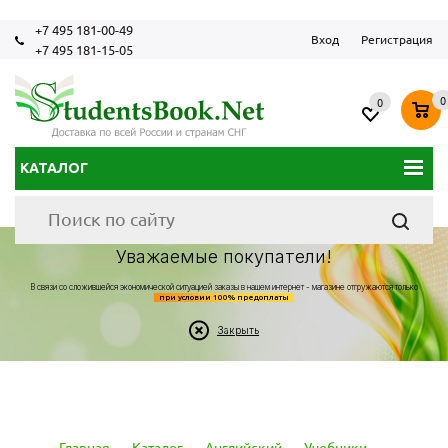
+7 495 181-00-49
Вход
Регистрация
+7 495 181-15-05
0
0
КАТАЛОГ
Уважаемые покупатели!
В связи со сложившейся экономической ситуацией заказы в нашем интернет - магазине отгружаются только
при условии 100% предоплаты
Закрыть
Главная
-
Каталог
-
Английский
-
Учебники
-