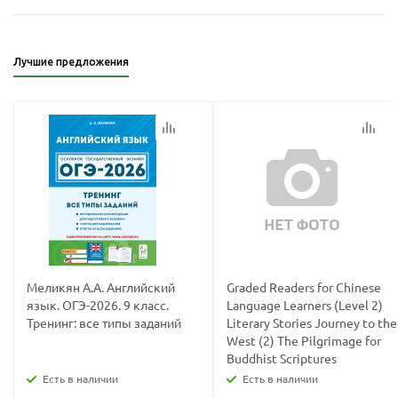
политикой
политикой
конфидициальности
конфидициальности
Лучшие предложения
Меликян А.А. Английский
Graded Readers for Chinese
язык. ОГЭ-2026. 9 класс.
Language Learners (Level 2)
Тренинг: все типы заданий
Literary Stories Journey to the
West (2) The Pilgrimage for
Buddhist Scriptures
Есть в наличии
Есть в наличии