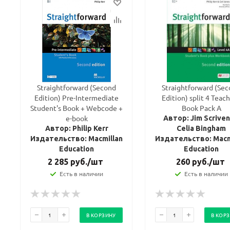
Straightforward (Second
Straightforward (Se
Edition) Pre-Intermediate
Edition) split 4 Teach
Student's Book + Webcode +
Book Pack A
e-book
Автор: Jim Scriven
Автор: Philip Kerr
Celia Bingham
Издательство: Macmillan
Издательство: Macm
Education
Education
2 285
руб.
/шт
260
руб.
/шт
Есть в наличии
Есть в наличии
В КОРЗИНУ
В КОР