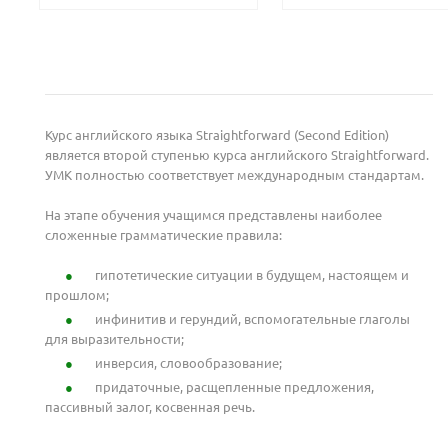
Курс английского языка Straightforward (Second Edition)
является второй ступенью курса английского Straightforward.
УМК полностью соответствует международным стандартам.
На этапе обучения учащимся представлены наиболее
сложенные грамматические правила:
гипотетические ситуации в будущем, настоящем и
прошлом;
инфинитив и герундий, вспомогательные глаголы
Ваш E-mail:
Ваш E-mail:
для выразительности;
инверсия, словообразование;
придаточные, расщепленные предложения,
пассивный залог, косвенная речь.