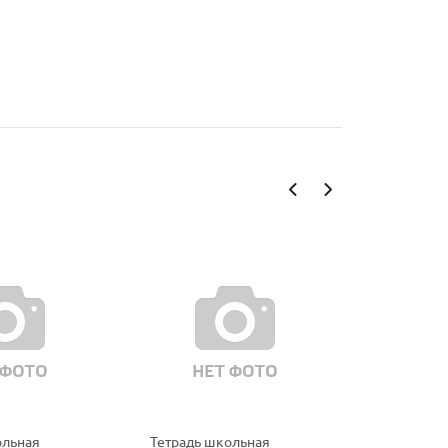
ольная
Тетрадь школьная
Тетрадь ш