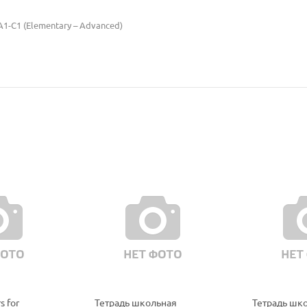
A1-C1 (Elementary – Advanced)
политикой
политикой
конфидициальности
конфидициальности
s for
Тетрадь школьная
Тетрадь шк