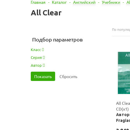
Главная
-
Каталог
-
Английский
-
Учебники
-
Al
All Clear
По популя
Подбор параметров
Класс
Серия
Автор
All Cle
CD(x1)
Автор:
Fragia