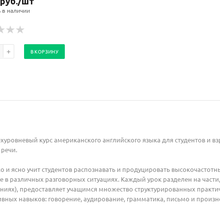
руб.
/шт
ь в наличии
В КОРЗИНУ
ехуровневый курс американского английского языка для студентов и в
 речи.
ко и ясно учит студентов распознавать и продуцировать высокочасто
 в различных разговорных ситуациях. Каждый урок разделен на части
аниях), предоставляет учащимся множество структурированных практи
вных навыков: говорение, аудирование, грамматика, письмо и произ
Ваш E-mail:
Ваш E-mail: