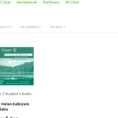
l Clear
-
Английский
-
Учебники
-
All Clear
рности
По алфавиту
По цене
ar 3 Student's Audio
 Helen Kalkstein
dakis