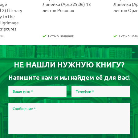
uage
Линейка (Арт.229.06) 12
Линейка (Ар
 2) Literary
листов Розовая
листов Ора
y to the
Pilgrimage
criptures
ии
Есть в наличии
Есть в нал
НЕ НАШЛИ НУЖНУЮ КНИГУ?
Напишите нам и мы найдем её для Вас!
Ваше имя
*
Телефон
*
Сообщение
*