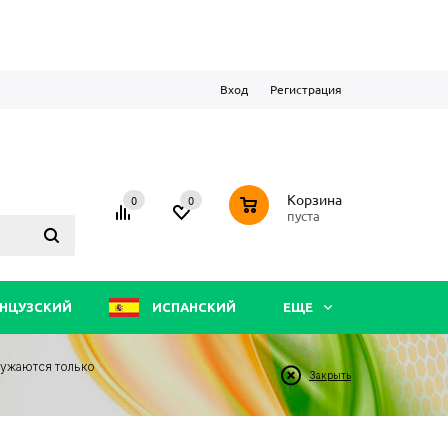
Вход
Регистрация
0
Корзина
0
0
пуста
НЦУЗСКИЙ
ИСПАНСКИЙ
ЕЩЕ
ружаются только
Закрыть