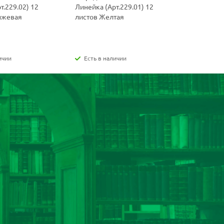
т.229.02) 12
Линейка (Арт.229.01) 12
(Арт.219.0
нжевая
листов Желтая
Фиолетов
ичии
Есть в наличии
Есть в н