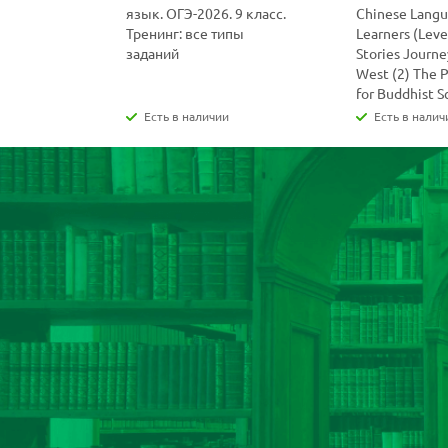
язык. ОГЭ-2026. 9 класс.
Chinese Lang
Тренинг: все типы
Learners (Level
заданий
Stories Journe
West (2) The 
for Buddhist S
Есть в наличии
Есть в налич