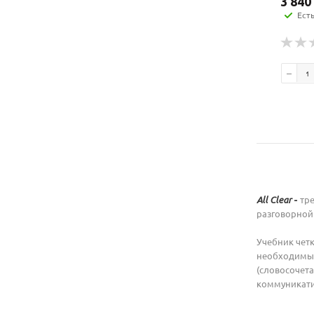
3 840
Ест
тр
All Clear
-
разговорной
Учебник чет
необходимые
(словосочет
коммуникати