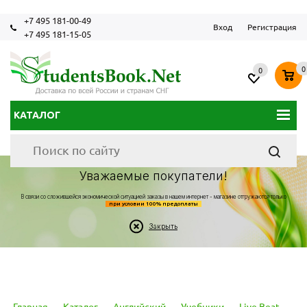
+7 495 181-00-49
Вход
Регистрация
+7 495 181-15-05
0
0
КАТАЛОГ
Уважаемые покупатели!
В связи со сложившейся экономической ситуацией заказы в нашем интернет - магазине отгружаются только
при условии 100% предоплаты
Закрыть
Главная
-
Каталог
-
Английский
-
Учебники
-
Live Beat
-