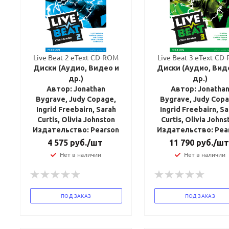
Live Beat 2 eText CD-ROM
Live Beat 3 eText CD
Диски (Аудио, Видео и
Диски (Аудио, Вид
др.)
др.)
Автор: Jonathan
Автор: Jonatha
Bygrave, Judy Copage,
Bygrave, Judy Copa
Ingrid Freebairn, Sarah
Ingrid Freebairn, S
Curtis, Olivia Johnston
Curtis, Olivia Johns
Издательство: Pearson
Издательство: Pea
4 575
руб.
/шт
11 790
руб.
/шт
Нет в наличии
Нет в наличии
ПОД ЗАКАЗ
ПОД ЗАКАЗ