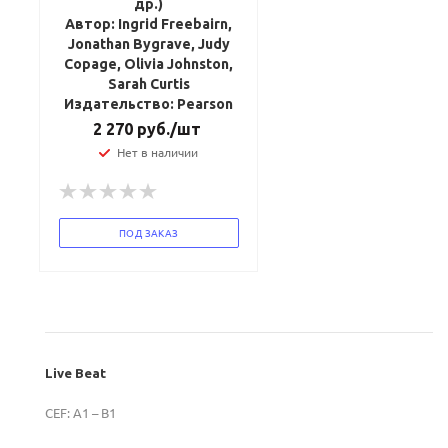
др.)
Автор: Ingrid Freebairn,
Jonathan Bygrave, Judy
Copage, Olivia Johnston,
Sarah Curtis
Издательство: Pearson
2 270
руб.
/шт
Нет в наличии
ПОД ЗАКАЗ
Live
Beat
CEF: A1 – B1