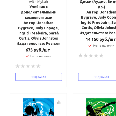
with MyLab
Диски (Аудио, Вид
политикой
политикой
Учебник с
др.)
конфидициальности
конфидициальности
дополнительными
Автор: Jonatha
Bygrave, Judy Copa
компонентами
Ingrid Freebairn, S
Автор: Jonathan
Curtis, Olivia Johns
Bygrave, Judy Copage,
Издательство: Pea
Ingrid Freebairn, Sarah
Curtis, Olivia Johnston
14 150
руб.
/шт
Издательство: Pearson
Нет в наличии
675
руб.
/шт
Нет в наличии
ПОД ЗАКАЗ
ПОД ЗАКАЗ