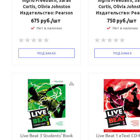
Ingrid Freebairn, Sarah
Ingrid Freebairn, S
Curtis, Olivia Johnston
Curtis, Olivia Johns
Издательство: Pearson
Издательство: Pea
675
руб.
/шт
750
руб.
/шт
Нет в наличии
Нет в наличии
ПОД ЗАКАЗ
ПОД ЗАКАЗ
Ваш E-mail:
Ваш E-mail:
Live Beat 3 Students' Book
Live Beat 1 eText CD