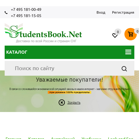
+7 495 181-00-49
Вход
Регистрация
+7 495 181-15-05
0
0
КАТАЛОГ
Уважаемые покупатели!
В связи со сложившейся экономической ситуацией заказы в нашем интернет - магазине отгружаются только
при условии 100% предоплаты
Закрыть
Главная
-
Каталог
-
Английский
-
Учебники
-
Look and See