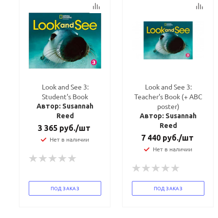
Look and See 3:
Look and See 3:
Student's Book
Teacher's Book (+ ABC
poster)
Автор: Susannah
Reed
Автор: Susannah
Reed
3 365
руб.
/шт
7 440
руб.
/шт
Нет в наличии
Нет в наличии
Ваш E-mail:
Ваш E-mail:
ПОД ЗАКАЗ
ПОД ЗАКАЗ