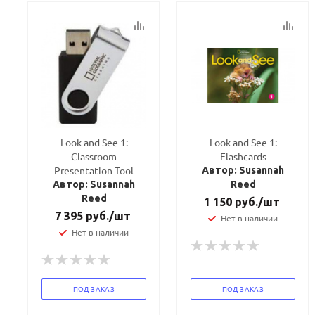
политикой
политикой
конфидициальности
конфидициальности
Look and See 1:
Look and See 1:
Classroom
Flashcards
Presentation Tool
Автор: Susannah
Автор: Susannah
Reed
Reed
1 150
руб.
/шт
7 395
руб.
/шт
Нет в наличии
Нет в наличии
ПОД ЗАКАЗ
ПОД ЗАКАЗ